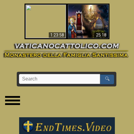
Apocalisse ora in
La Bibbia ha previsto
Vaticano
70 anni senza Papa?
1:23:58
25:18
🔍