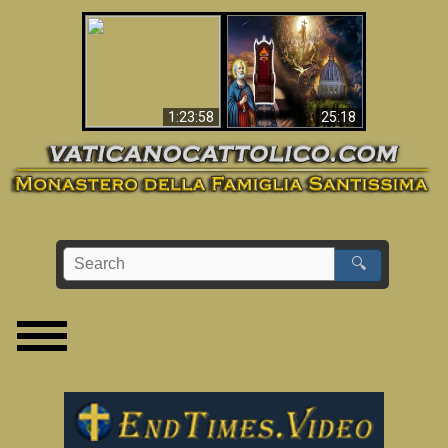
Apocalisse ora in
La Bibbia ha previsto
Vaticano
70 anni senza Papa?
1:23:58
25:18
🔍