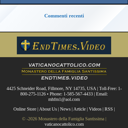
Commenti recenti
4425 Schneider Road, Fillmore, NY 14735, USA | Toll-Free: 1-
800-275-1126 • Phone: 1-585-567-4433 | Email:
mhfm1@aol.com
Online Store
|
About Us
|
News
|
Article
|
Videos
|
RSS
|
© -2026 Monastero della Famiglia Santissima |
vaticanocattolico.com