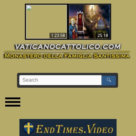
Apocalisse ora in
La Bibbia ha previsto
Vaticano
70 anni senza Papa?
1:23:58
25:18
🔍