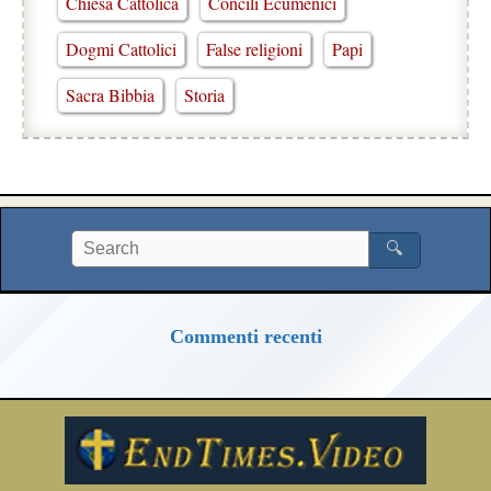
Chiesa Cattolica
Concili Ecumenici
Dogmi Cattolici
False religioni
Papi
Sacra Bibbia
Storia
🔍
Commenti recenti