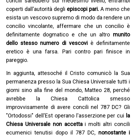
concili sarebbero sul medesimo livello, entrambi
coperti dall'autorità degli
episcopi pari.
A meno che
esista un vescovo supremo di modo da rendere un
concilio vincolante, affermare che un concilio è
definitamente dogmatico e che un altro
munito
dello stesso numero di vescovi
è definitamente
eretico è una farsa. Pari contro pari finisce in
pareggio.
In aggiunta, attesoché il Cristo comunicò la Sua
permanenza presso la Sua Chiesa Universale tutti i
giorni sino alla fine del mondo, Matteo 28, perché
avrebbe la Chiesa Cattolica smesso
improvvisamente di avere concili nel 787 DC? Gli
"Ortodossi" dell'Est operano l'asserzione per cui
la
Chiesa Universale non accetta
i molti altri concili
ecumenici tenutisi dopo il 787 DC,
nonostante i