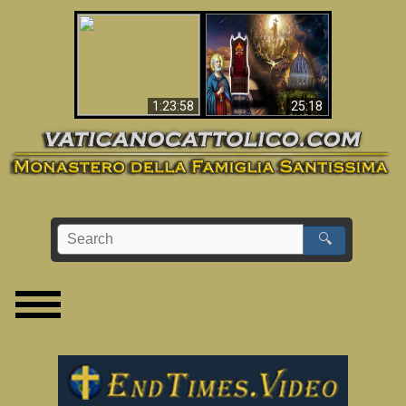
Apocalisse ora in
La Bibbia ha previsto
Vaticano
70 anni senza Papa?
1:23:58
25:18
🔍