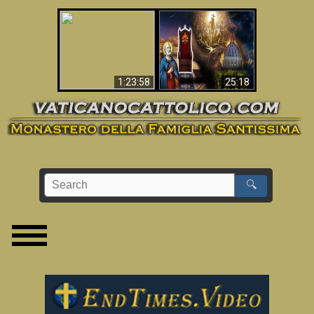
Apocalisse ora in
La Bibbia ha previsto
Vaticano
70 anni senza Papa?
1:23:58
25:18
🔍