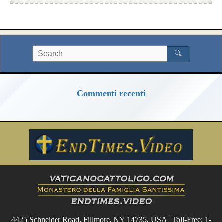
🔍
Commenti recenti
4425 Schneider Road, Fillmore, NY 14735, USA | Toll-Free: 1-