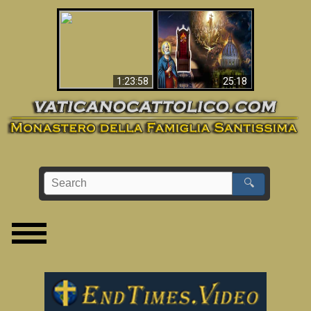
Apocalisse ora in
La Bibbia ha previsto
Vaticano
70 anni senza Papa?
1:23:58
25:18
🔍