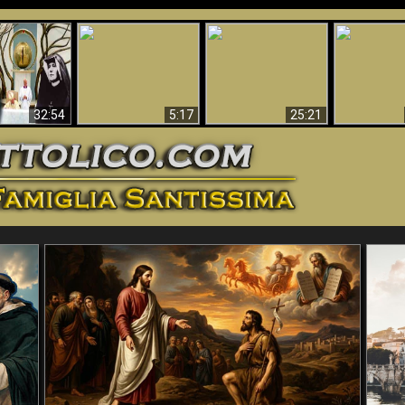
La straordinaria e
 e la Divina
miracolosa
L'impecca
Perché l'Inferno deve
cordia – un
immagine della
Maria
essere eterno
nganno
Madonna di
documentari
Guadalupa
32:54
5:17
25:21