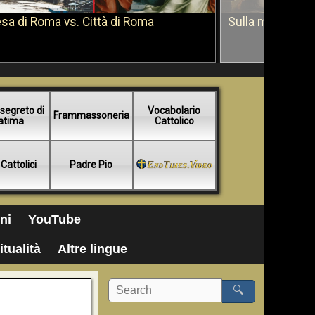
sa di Roma vs. Città di Roma
Sulla morte di 
segreto di
Vocabolario
Frammassoneria
atima
Cattolico
 Cattolici
Padre Pio
ni
YouTube
itualità
Altre lingue
🔍