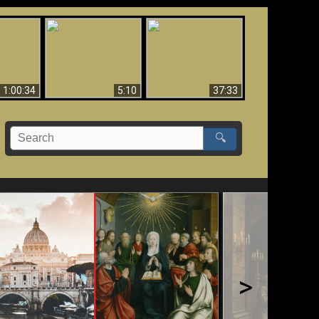
Sorprendente
bilità
La Bibbia insegna che
evidenza per Dio -
na:
in pochi sono salvati
Evidenza scientifica
o Biblico
per Dio
1:00:34
5:10
37:33
🔍
>