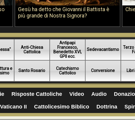
so
Gesù ha detto che Giovanni il Battista è
Chie
più grande di Nostra Signora?
Antipapi
Anti-Chiesa
Francesco,
Terzo 
essa"
Sedevacantismo
Cattolica
Benedetto XVI,
F
GPII ecc.
ttura e
Catechismo
Santo Rosario
Conversione
Libri
esimo
Cattolico
ie
Risposte Cattoliche
Video
Audio
Donazio
Vaticano II
Cattolicesimo Biblico
Dottrina
Spir