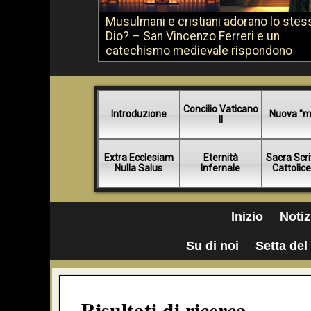
Musulmani e cristiani adorano lo stes
Dio? – San Vincenzo Ferreri e un
catechismo medievale rispondono
Concilio Vaticano
Introduzione
Nuova "m
II
Extra Ecclesiam
Eternità
Sacra Scri
Nulla Salus
Infernale
Cattolic
Inizio
Notiz
Su di noi
Setta del 
Risultati di ricerca