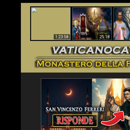
Faustina
Apocalisse ora in
La Bibbia ha previsto
Miseri
Vaticano
70 anni senza Papa?
i
1:23:58
25:18
<