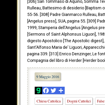
[306] San Tommaso di Aquino, Somma Teol
Rulleau, Battesimo di desiderio [Baptism o
55‐56. [308] Padre Gianmarco Rulleau, Batt
[Angelus press], SUA, pagina 55. [309] Pad
1999, Stamperia dell'Angelus [Angelus pres
[Sermons of Saint Alphonsus Liguori], 1982
digesto Apostolico [The Apostolic digest], 
Sant'Alfonso Maria de' Liguori, Apparecchio
pagina 339. [313] Enrico Denzinger, Le fon
Compagnia del libro di Herder [Herder bo
9 Maggio 2016
Chiesa Cattolica
Dogmi Cattolici
False