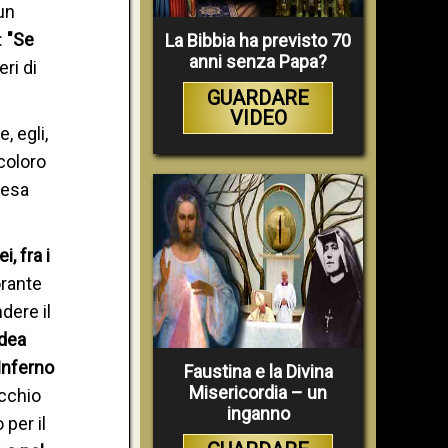
un
:
"Se
La Bibbia ha previsto 70
anni senza Papa?
ri di
GUARDARE
VIDEO
, egli,
coloro
iesa
, fra i
orante
dere il
idea
'Inferno
Faustina e la Divina
Misericordia – un
ecchio
inganno
per il