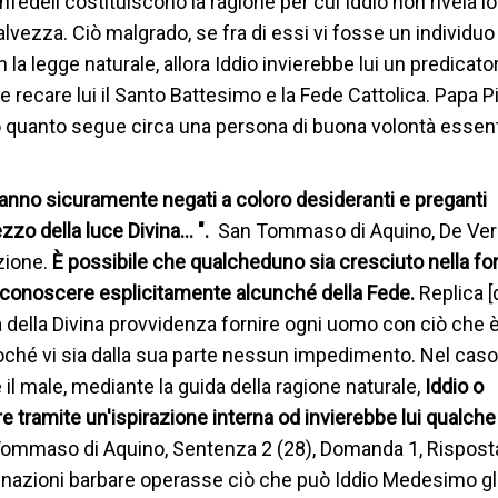
infedeli costituiscono la ragione per cui Iddio non rivela lo
lvezza. Ciò malgrado, se fra di essi vi fosse un individ
la legge naturale, allora Iddio invierebbe lui un predicato
ecare lui il Santo Battesimo e la Fede Cattolica. Papa Pio
quanto segue circa una persona di buona volontà essen
aranno sicuramente negati a coloro desideranti e preganti
zzo della luce Divina… ".
San Tommaso di Aquino, De Veri
ezione.
È possibile che qualcheduno sia cresciuto nella fo
be conoscere esplicitamente alcunché della Fede.
Replica [
a della Divina provvidenza fornire ogni uomo con ciò che 
oché vi sia dalla sua parte nessun impedimento. Nel caso
il male, mediante la guida della ragione naturale,
Iddio o
re tramite un'ispirazione interna od invierebbe lui qualche
ommaso di Aquino, Sentenza 2 (28), Domanda 1, Risposta
e nazioni barbare operasse ciò che può Iddio Medesimo gl