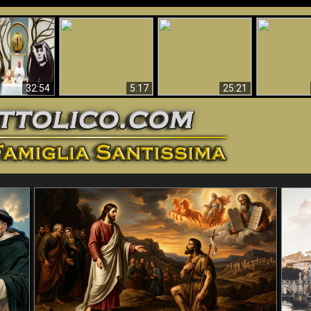
La straordinaria e
 e la Divina
miracolosa
L'impecca
Perché l'Inferno deve
cordia – un
immagine della
Maria
essere eterno
nganno
Madonna di
documentari
Guadalupa
32:54
5:17
25:21