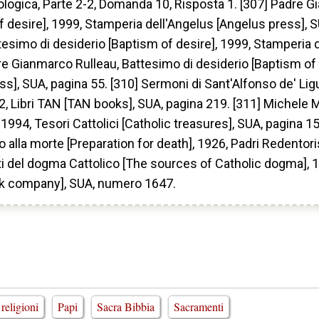
ogica, Parte 2-2, Domanda 10, Risposta 1. [307] Padre 
f desire], 1999, Stamperia dell'Angelus [Angelus press], 
esimo di desiderio [Baptism of desire], 1999, Stamperia 
re Gianmarco Rulleau, Battesimo di desiderio [Baptism of 
s], SUA, pagina 55. [310] Sermoni di Sant'Alfonso de' Lig
, Libri TAN [TAN books], SUA, pagina 219. [311] Michele M
1994, Tesori Cattolici [Catholic treasures], SUA, pagina 15
 alla morte [Preparation for death], 1926, Padri Redentoris
ti del dogma Cattolico [The sources of Catholic dogma], 
ok company], SUA, numero 1647.
 religioni
Papi
Sacra Bibbia
Sacramenti