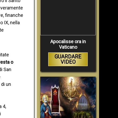
ro il Santo
uo veramente
re, finanche
 IX, nella
te
Apocalisse ora in
Vaticano
tate
GUARDARE
VIDEO
resta o
di San
è
 di un
 4,
i