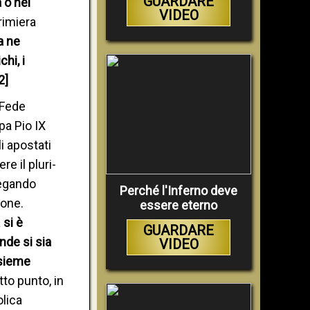
GUARDARE
 o nel
VIDEO
rimiera
a ne
hi, i
2]
 Fede
pa Pio IX
i apostati
e il pluri-
iegando
Perché l'Inferno deve
ione.
essere eterno
a
si è
GUARDARE
nde si sia
VIDEO
ssieme
to punto, in
olica