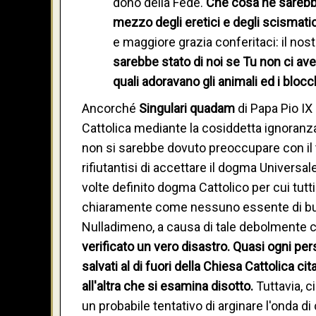
dono della Fede.
Che cosa ne sarebbe 
mezzo degli eretici e degli scismati
e maggiore grazia conferitaci: il nos
sarebbe stato di noi se Tu non ci ave
quali adoravano gli animali ed i blocch
Ancorché
Singulari quadam
di Papa Pio IX
Cattolica mediante la cosiddetta ignoranz
non si sarebbe dovuto preoccupare con il te
rifiutantisi di accettare il dogma Universa
volte definito dogma Cattolico per cui tut
chiaramente come nessuno essente di buona
Nulladimeno, a causa di tale debolmente c
verificato un vero disastro. Quasi ogni pe
salvati al di fuori della Chiesa Cattolica c
all'altra che si esamina disotto.
Tuttavia, c
un probabile tentativo di arginare l'onda di 