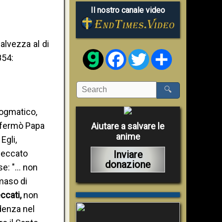
Il nostro canale video
alvezza al di
Facebook
Twitter
Share
854:
🔍
dogmatico,
affermò Papa
Aiutare a salvare le
anime
Egli,
 peccato
Inviare
donazione
ase: "… non
mmaso di
eccati,
non
denza nel