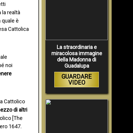
tti
 la realtà
 quale è
esa Cattolica
La straordinaria e
miracolosa immagine
ale
della Madonna di
hé noi
Guadalupa
enere
GUARDARE
VIDEO
ma Cattolico
zzo di altri
olico [The
ero 1647.