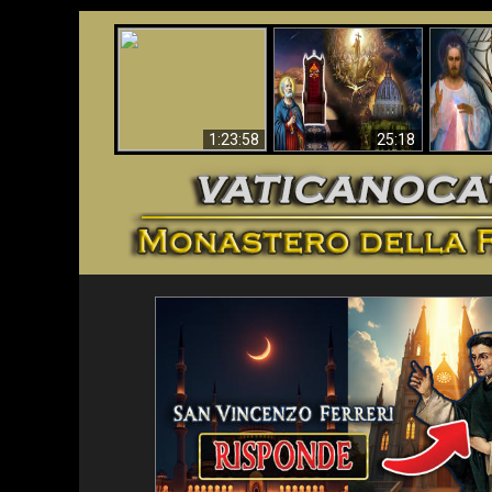
Faustina
Apocalisse ora in
La Bibbia ha previsto
Miseri
Vaticano
70 anni senza Papa?
i
1:23:58
25:18
<