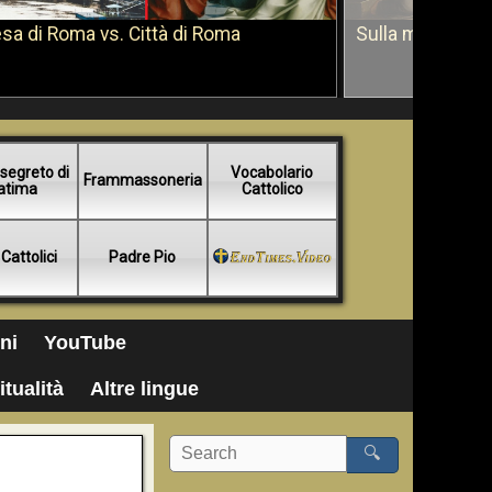
sa di Roma vs. Città di Roma
Sulla morte di 
segreto di
Vocabolario
Frammassoneria
atima
Cattolico
 Cattolici
Padre Pio
ni
YouTube
itualità
Altre lingue
🔍