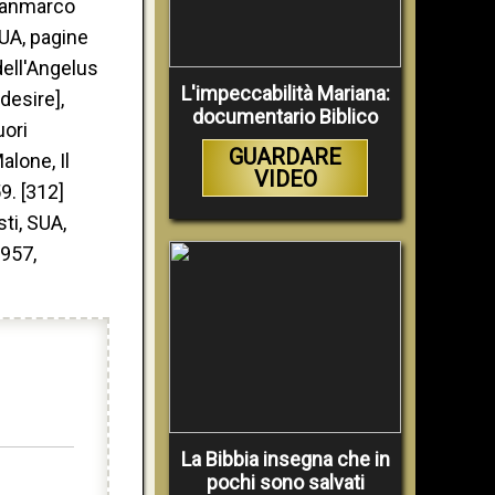
Gianmarco
SUA, pagine
dell'Angelus
L'impeccabilità Mariana:
desire],
documentario Biblico
uori
GUARDARE
alone, Il
VIDEO
9. [312]
ti, SUA,
1957,
La Bibbia insegna che in
pochi sono salvati