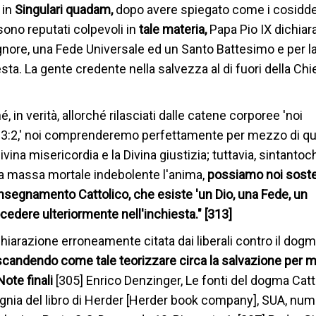
 in
Singulari quadam,
dopo avere spiegato come i cosidde
sono reputati colpevoli in
tale materia,
Papa Pio IX dichiara
nore, una Fede Universale ed un Santo Battesimo e per la
esta. La gente credente nella salvezza al di fuori della Chi
 in verità, allorché rilasciati dalle catene corporee 'noi
i 3:2,' noi comprenderemo perfettamente per mezzo di qu
ivina misericordia e la Divina giustizia; tuttavia, sintantoc
ta massa mortale indebolente l'anima,
possiamo noi sost
nsegnamento Cattolico, che esiste 'un Dio, una Fede, un
rocedere ulteriormente nell'inchiesta." [313]
chiarazione erroneamente citata dai liberali contro il dog
andendo come tale teorizzare circa la salvazione per me
Note finali
[305] Enrico Denzinger, Le fonti del dogma Catt
nia del libro di Herder [Herder book company], SUA, num