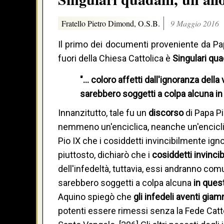
Fratello Pietro Dimond, O.S.B.
9 Maggio 2016
Il primo dei documenti proveniente da Pap
fuori della Chiesa Cattolica è
Singulari qu
"… coloro affetti dall'ignoranza della
sarebbero soggetti a colpa alcuna in 
Innanzitutto, tale fu un
discorso
di Papa P
nemmeno un'enciclica, neanche un'enciclic
Pio IX che i cosiddetti invincibilmente ignor
piuttosto, dichiarò che i
cosiddetti invinci
dell'infedeltà, tuttavia, essi andranno comu
sarebbero soggetti a colpa alcuna
in quest
Aquino spiegò che
gli infedeli aventi giam
potenti essere rimessi senza la Fede Catto