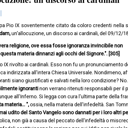
a Pio IX soventemente citato da coloro credenti nella s
adam,
un'allocuzione, un discorso ai cardinali, del 09/12/1
 vera religione, ove essa fosse ignoranza invincibile non
questa materia dinnanzi agli occhi del Signore.". [305]
io IX rivolto ai cardinali. Esso non fu un pronunciamento 
a indirizzata all'intera Chiesa Universale. Nondimeno, 
anti siano giustificati e salvati nella loro condizione? No. 
bilmente ignoranti
non verrano ritenuti responsabili per il
nque all'Inferno. Si legga con cura l'ultima parte della fr
a materia… ",
ossia, nella materia dell'infedeltà. San To
mai udito del Santo Vangelo sono dannati per i loro altri p
lica, non già a causa del peccato dell'infedeltà o miscre