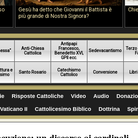
so
Gesù ha detto che Giovanni il Battista è
Chie
più grande di Nostra Signora?
Antipapi
Anti-Chiesa
Francesco,
Terzo 
essa"
Sedevacantismo
Cattolica
Benedetto XVI,
F
GPII ecc.
ttura e
Catechismo
Santo Rosario
Conversione
Libri
esimo
Cattolico
ie
Risposte Cattoliche
Video
Audio
Donazio
Vaticano II
Cattolicesimo Biblico
Dottrina
Spir
cuzione: un discorso ai cardinali