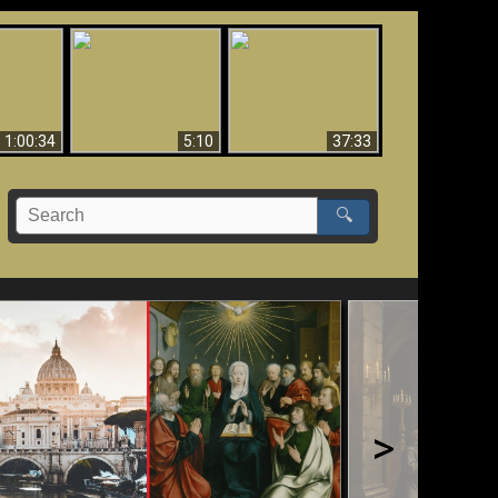
Sorprendente
bilità
La Bibbia insegna che
evidenza per Dio -
na:
in pochi sono salvati
Evidenza scientifica
o Biblico
per Dio
1:00:34
5:10
37:33
🔍
>