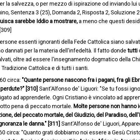
 la salvezza, o per mezzo di ispirazione od inviando lui 
no, Sentenza 3 (25), Domanda 2, Risposta 2, Soluzione 2
uisca sarebbe Iddio a mostrare,
a meno che questi deside
[309]
rsone essenti ignoranti della Fede Cattolica siano salvate
no dannati per la materia dell'infedeltà. Il fatto donde
tutti
alvati, oltre ad essere l'insegnamento dogmatico della Ch
Tradizione Cattolica e di tutti i santi.
60 circa:
"Quante persone nascono fra i pagani, fra gli Ebrei
 perdute?" [310]
Sant'Alfonso de' Liguori: "Se tu fossi ign
ligato ad apprenderle. Ogni Cristiano è vincolato ad appren
 sotto pena di peccato mortale.
Molte persone non hanno 
zione, del peccato mortale, del Giudizio, del Paradiso, dell
ignoranza le danna." [311]
Sant'Alfonso de' Liguori, Appar
760 circa: "Quanto grati dobbiamo noi essere a Gesù Cristo 