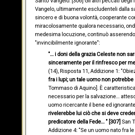
Santo Vangelo. [306] Gli altri peccati degli 
Vangelo, ultimamente escludenteli dalla sa
sincero e di buona volontà, cooperante con 
miracolosamente qualora necessario, onde r
medesima locuzione, continuò asserendo 
"invincibilmente ignorante":
"… i doni della grazia Celeste non s
sinceramente per il rinfresco per me
(14), Risposta 11, Addizione 1: "Obi
fra i lupi; un tale uomo non potreb
Tommaso di Aquino].
È caratteristic
necessario per la salvazione…
attes
uomo ricercante il bene ed ignorante 
rivelerebbe lui ciò che si deve crede
predicatore della Fede… " [307]
San T
Addizione 4: "Se un uomo nato fra l