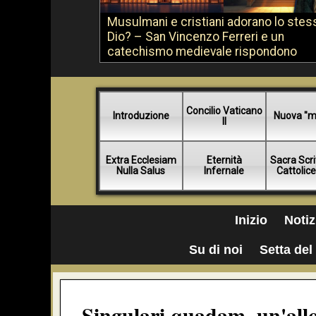
Musulmani e cristiani adorano lo stes
Dio? – San Vincenzo Ferreri e un
catechismo medievale rispondono
Concilio Vaticano
Introduzione
Nuova "m
II
Extra Ecclesiam
Eternità
Sacra Scri
Nulla Salus
Infernale
Cattolic
Inizio
Notiz
Su di noi
Setta del 
Singulari quadam, un'allo