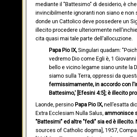
mediante il "Battesimo" di desiderio, è che
invincibilmente ignoranti non siano e non 
donde un Cattolico deve possedere un Sig
illecito procedere ulteriormente nell'inchi
cita quasi mai tale parte dell'allocuzione.
Papa Pio IX,
Singulari quadam: "Poiché,
vedremo Dio come Egli è, 1 Giovann
bello e vicino legame siano unite la D
siamo sulla Terra, oppressi da ques
fermissimamente, in accordo con l'i
Battesimo,' [Efesini 4:5]; è illecito p
Laonde, persino
Papa Pio IX,
nell'esatta di
Extra Ecclesiam Nulla Salus,
ammonisce sc
"Battesimi" ed altre "fedi" sia ed è illecito.
sources of Catholic dogma], 1957, Compag