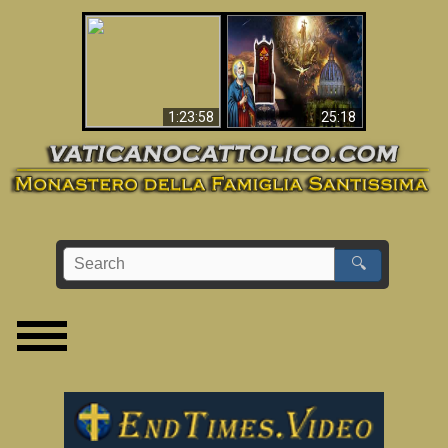
Apocalisse ora in
La Bibbia ha previsto
Vaticano
70 anni senza Papa?
1:23:58
25:18
🔍