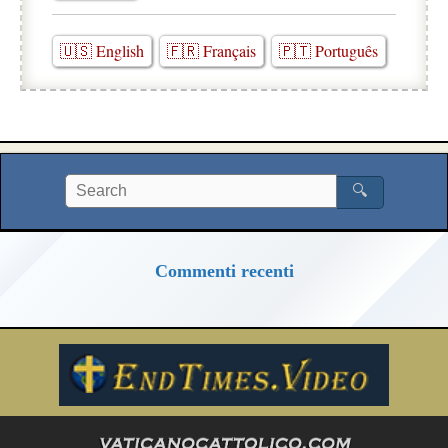
🇺🇸 English
🇫🇷 Français
🇵🇹 Português
🔍
Commenti recenti