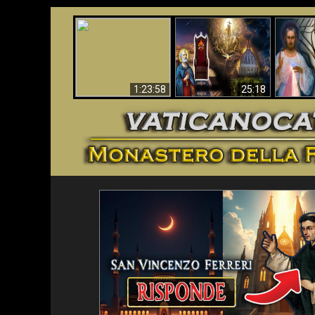
Faustina
Apocalisse ora in
La Bibbia ha previsto
Miseri
Vaticano
70 anni senza Papa?
i
1:23:58
25:18
<