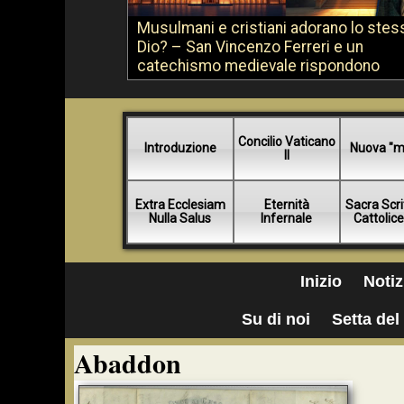
Musulmani e cristiani adorano lo stes
Dio? – San Vincenzo Ferreri e un
catechismo medievale rispondono
Concilio Vaticano
Introduzione
Nuova "m
II
Extra Ecclesiam
Eternità
Sacra Scri
Nulla Salus
Infernale
Cattolic
Inizio
Notiz
Su di noi
Setta del 
Abaddon