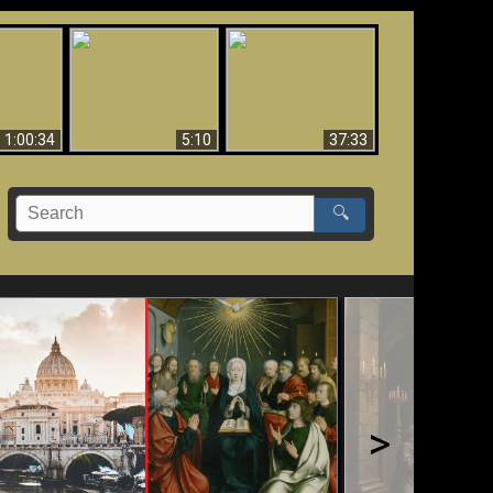
Sorprendente
bilità
La Bibbia insegna che
evidenza per Dio -
na:
in pochi sono salvati
Evidenza scientifica
o Biblico
per Dio
1:00:34
5:10
37:33
🔍
>