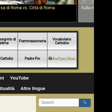
sa di Roma vs. Città di Roma
Sulla morte di 
segreto di
Vocabolario
Frammassoneria
atima
Cattolico
 Cattolici
Padre Pio
ni
YouTube
itualità
Altre lingue
🔍