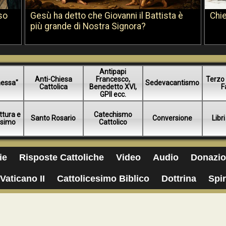
so
Gesù ha detto che Giovanni il Battista è
Chie
più grande di Nostra Signora?
Antipapi
Anti-Chiesa
Francesco,
Terzo 
essa"
Sedevacantismo
Cattolica
Benedetto XVI,
F
GPII ecc.
ttura e
Catechismo
Santo Rosario
Conversione
Libri
esimo
Cattolico
ie
Risposte Cattoliche
Video
Audio
Donazio
Vaticano II
Cattolicesimo Biblico
Dottrina
Spir