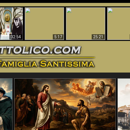
La straordinaria e
 e la Divina
miracolosa
L'impecca
Perché l'Inferno deve
cordia – un
immagine della
Maria
essere eterno
nganno
Madonna di
documentari
Guadalupa
32:54
5:17
25:21