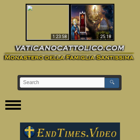
Apocalisse ora in
La Bibbia ha previsto
Vaticano
70 anni senza Papa?
1:23:58
25:18
🔍