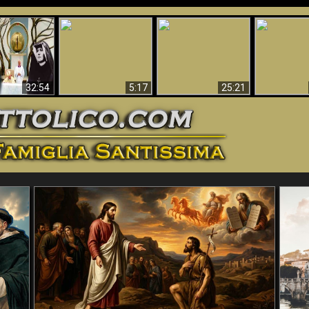
La straordinaria e
 e la Divina
miracolosa
L'impecca
Perché l'Inferno deve
cordia – un
immagine della
Maria
essere eterno
nganno
Madonna di
documentari
Guadalupa
32:54
5:17
25:21