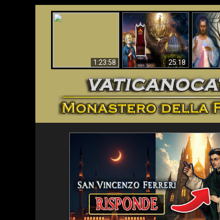
Faustina
Apocalisse ora in
La Bibbia ha previsto
Miseri
Vaticano
70 anni senza Papa?
i
1:23:58
25:18
<