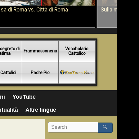
sa di Roma vs. Città di Roma
Sulla morte di 
segreto di
Vocabolario
Frammassoneria
atima
Cattolico
 Cattolici
Padre Pio
ni
YouTube
itualità
Altre lingue
🔍