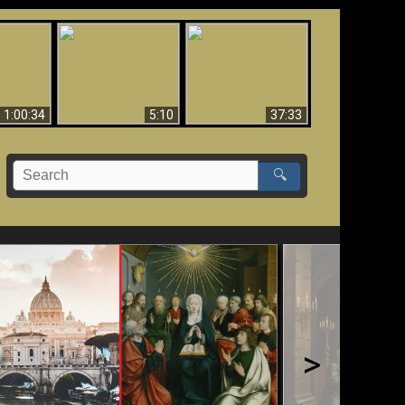
Sorprendente
bilità
La Bibbia insegna che
evidenza per Dio -
na:
in pochi sono salvati
Evidenza scientifica
o Biblico
per Dio
1:00:34
5:10
37:33
🔍
>