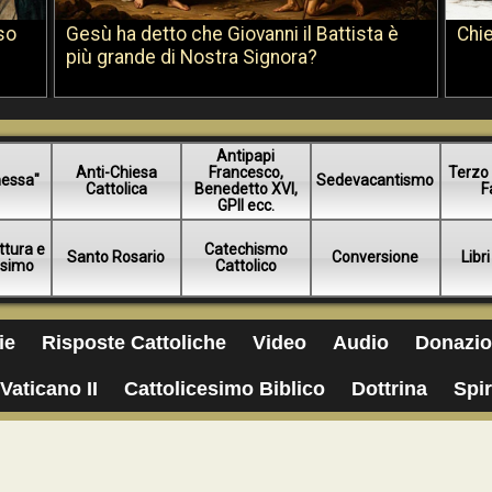
so
Gesù ha detto che Giovanni il Battista è
Chie
più grande di Nostra Signora?
Antipapi
Anti-Chiesa
Francesco,
Terzo 
essa"
Sedevacantismo
Cattolica
Benedetto XVI,
F
GPII ecc.
ttura e
Catechismo
Santo Rosario
Conversione
Libri
esimo
Cattolico
ie
Risposte Cattoliche
Video
Audio
Donazio
Vaticano II
Cattolicesimo Biblico
Dottrina
Spir