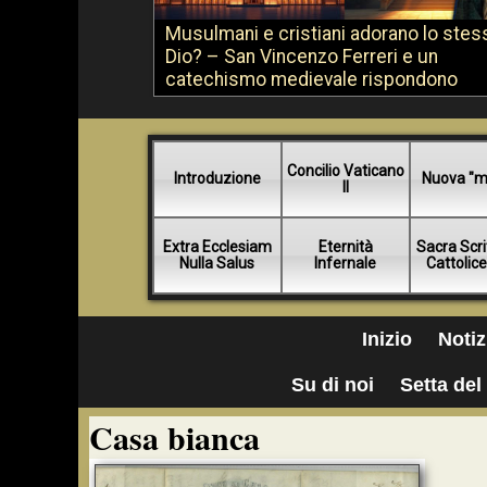
Musulmani e cristiani adorano lo stes
Dio? – San Vincenzo Ferreri e un
catechismo medievale rispondono
Concilio Vaticano
Introduzione
Nuova "m
II
Extra Ecclesiam
Eternità
Sacra Scri
Nulla Salus
Infernale
Cattolic
Inizio
Notiz
Su di noi
Setta del 
Casa bianca