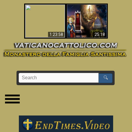
Apocalisse ora in
La Bibbia ha previsto
Vaticano
70 anni senza Papa?
1:23:58
25:18
🔍