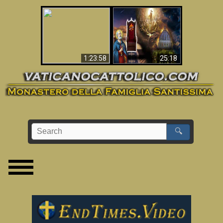
Apocalisse ora in
La Bibbia ha previsto
Vaticano
70 anni senza Papa?
1:23:58
25:18
🔍