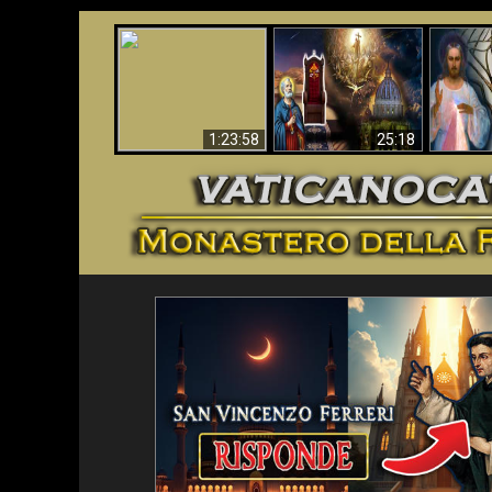
Faustina
Apocalisse ora in
La Bibbia ha previsto
Miseri
Vaticano
70 anni senza Papa?
i
1:23:58
25:18
<