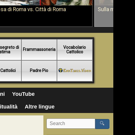
sa di Roma vs. Città di Roma
Sulla morte di 
segreto di
Vocabolario
Frammassoneria
atima
Cattolico
 Cattolici
Padre Pio
ni
YouTube
itualità
Altre lingue
🔍