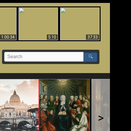
Sorprendente
bilità
La Bibbia insegna che
evidenza per Dio -
na:
in pochi sono salvati
Evidenza scientifica
o Biblico
per Dio
1:00:34
5:10
37:33
🔍
>