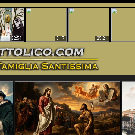
La straordinaria e
 e la Divina
miracolosa
L'impecca
Perché l'Inferno deve
cordia – un
immagine della
Maria
essere eterno
nganno
Madonna di
documentari
Guadalupa
32:54
5:17
25:21