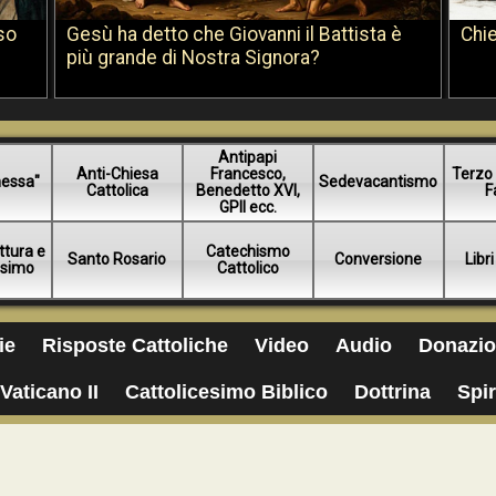
so
Gesù ha detto che Giovanni il Battista è
Chie
più grande di Nostra Signora?
Antipapi
Anti-Chiesa
Francesco,
Terzo 
essa"
Sedevacantismo
Cattolica
Benedetto XVI,
F
GPII ecc.
ttura e
Catechismo
Santo Rosario
Conversione
Libri
esimo
Cattolico
ie
Risposte Cattoliche
Video
Audio
Donazio
Vaticano II
Cattolicesimo Biblico
Dottrina
Spir