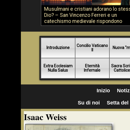
Musulmani e cristiani adorano lo stes
Dio? – San Vincenzo Ferreri e un
catechismo medievale rispondono
Concilio Vaticano
Introduzione
Nuova "m
II
Extra Ecclesiam
Eternità
Sacra Scri
Nulla Salus
Infernale
Cattolic
Inizio
Notiz
Su di noi
Setta del 
Isaac Weiss