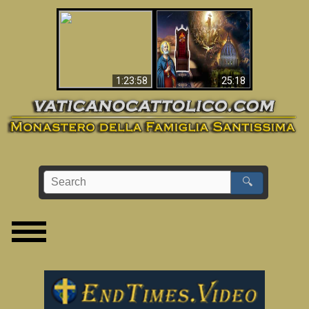
Apocalisse ora in
La Bibbia ha previsto
Vaticano
70 anni senza Papa?
1:23:58
25:18
🔍