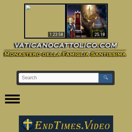
Apocalisse ora in
La Bibbia ha previsto
Vaticano
70 anni senza Papa?
1:23:58
25:18
🔍