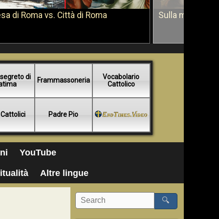
sa di Roma vs. Città di Roma
Sulla morte di 
segreto di
Vocabolario
Frammassoneria
atima
Cattolico
 Cattolici
Padre Pio
ni
YouTube
itualità
Altre lingue
🔍