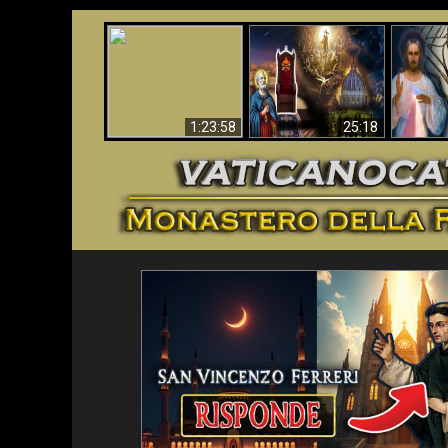
Faustina
Apocalisse ora in
La Bibbia ha previsto
Miseri
Vaticano
70 anni senza Papa?
i
1:23:58
25:18
<