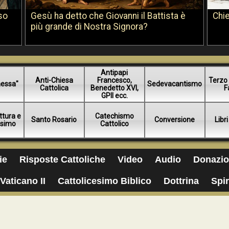
so
Gesù ha detto che Giovanni il Battista è
Chie
più grande di Nostra Signora?
Antipapi
Anti-Chiesa
Francesco,
Terzo 
essa"
Sedevacantismo
Cattolica
Benedetto XVI,
F
GPII ecc.
ttura e
Catechismo
Santo Rosario
Conversione
Libri
esimo
Cattolico
ie
Risposte Cattoliche
Video
Audio
Donazio
Vaticano II
Cattolicesimo Biblico
Dottrina
Spir