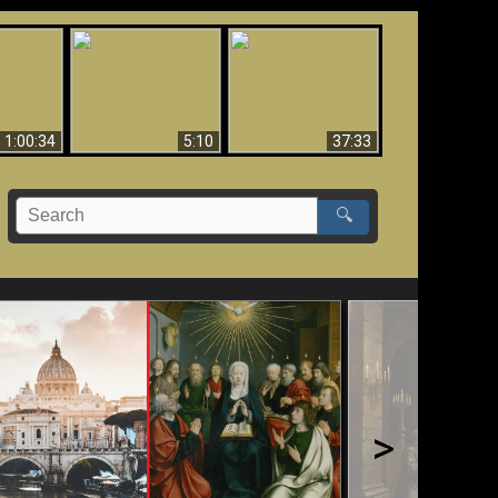
Sorprendente
bilità
La Bibbia insegna che
evidenza per Dio -
na:
in pochi sono salvati
Evidenza scientifica
o Biblico
per Dio
1:00:34
5:10
37:33
🔍
>