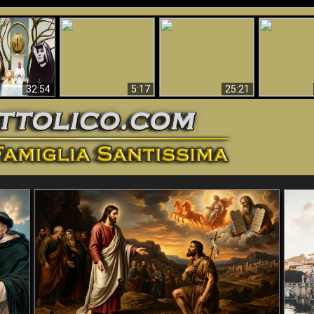
La straordinaria e
 e la Divina
miracolosa
L'impecca
Perché l'Inferno deve
cordia – un
immagine della
Maria
essere eterno
nganno
Madonna di
documentari
Guadalupa
32:54
5:17
25:21