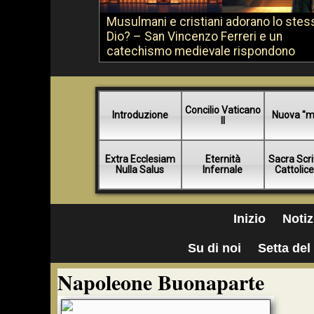
Musulmani e cristiani adorano lo stes
Dio? – San Vincenzo Ferreri e un
catechismo medievale rispondono
Concilio Vaticano
Introduzione
Nuova "m
II
Extra Ecclesiam
Eternità
Sacra Scri
Nulla Salus
Infernale
Cattolic
Inizio
Notiz
Su di noi
Setta del 
Napoleone Buonaparte