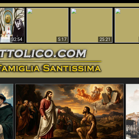
La straordinaria e
 e la Divina
miracolosa
L'impecca
Perché l'Inferno deve
cordia – un
immagine della
Maria
essere eterno
nganno
Madonna di
documentari
Guadalupa
32:54
5:17
25:21