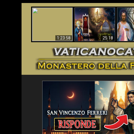
Faustina
Apocalisse ora in
La Bibbia ha previsto
Miseri
Vaticano
70 anni senza Papa?
i
1:23:58
25:18
<