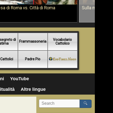
sa di Roma vs. Città di Roma
Sulla morte di 
segreto di
Vocabolario
Frammassoneria
atima
Cattolico
 Cattolici
Padre Pio
ni
YouTube
itualità
Altre lingue
🔍