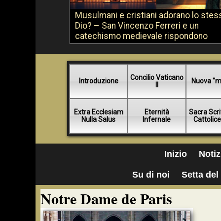
Musulmani e cristiani adorano lo stes
Dio? – San Vincenzo Ferreri e un
catechismo medievale rispondono
Concilio Vaticano
Introduzione
Nuova "m
II
Extra Ecclesiam
Eternità
Sacra Scri
Nulla Salus
Infernale
Cattolic
Inizio
Notiz
Su di noi
Setta del 
Notre Dame de Paris