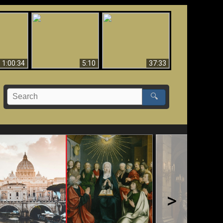
Sorprendente
bilità
La Bibbia insegna che
evidenza per Dio -
na:
in pochi sono salvati
Evidenza scientifica
o Biblico
per Dio
1:00:34
5:10
37:33
🔍
>