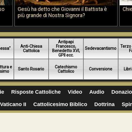
so
Gesù ha detto che Giovanni il Battista è
Chie
più grande di Nostra Signora?
Antipapi
Anti-Chiesa
Francesco,
Terzo 
essa"
Sedevacantismo
Cattolica
Benedetto XVI,
F
GPII ecc.
ttura e
Catechismo
Santo Rosario
Conversione
Libri
esimo
Cattolico
ie
Risposte Cattoliche
Video
Audio
Donazio
Vaticano II
Cattolicesimo Biblico
Dottrina
Spir