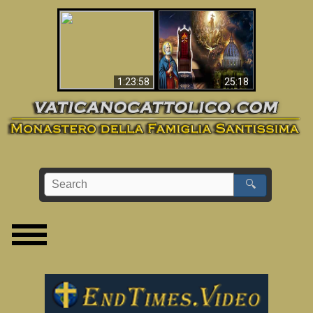
Apocalisse ora in
La Bibbia ha previsto
Vaticano
70 anni senza Papa?
1:23:58
25:18
🔍