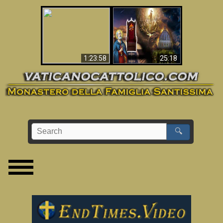
Apocalisse ora in
La Bibbia ha previsto
Vaticano
70 anni senza Papa?
1:23:58
25:18
🔍