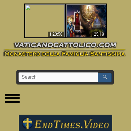
Apocalisse ora in
La Bibbia ha previsto
Vaticano
70 anni senza Papa?
1:23:58
25:18
🔍