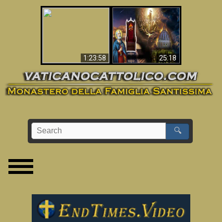
Apocalisse ora in
La Bibbia ha previsto
Vaticano
70 anni senza Papa?
1:23:58
25:18
🔍