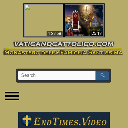
Apocalisse ora in
La Bibbia ha previsto
Vaticano
70 anni senza Papa?
1:23:58
25:18
🔍