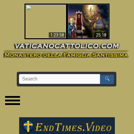
Apocalisse ora in
La Bibbia ha previsto
Vaticano
70 anni senza Papa?
1:23:58
25:18
🔍