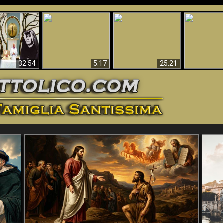
La straordinaria e
 e la Divina
miracolosa
L'impecca
Perché l'Inferno deve
cordia – un
immagine della
Maria
essere eterno
nganno
Madonna di
documentari
Guadalupa
32:54
5:17
25:21