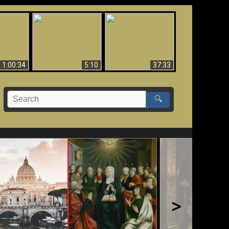
Sorprendente
bilità
La Bibbia insegna che
evidenza per Dio -
na:
in pochi sono salvati
Evidenza scientifica
o Biblico
per Dio
1:00:34
5:10
37:33
🔍
>