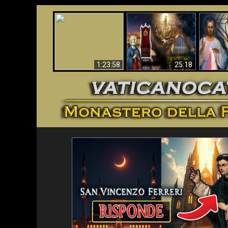
Faustina
Apocalisse ora in
La Bibbia ha previsto
Miseri
Vaticano
70 anni senza Papa?
i
1:23:58
25:18
<