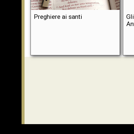
Preghiere ai santi
Gl
An