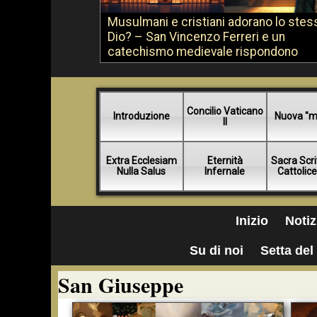
Musulmani e cristiani adorano lo stes
Dio? – San Vincenzo Ferreri e un
catechismo medievale rispondono
Concilio Vaticano
Introduzione
Nuova "m
II
Extra Ecclesiam
Eternità
Sacra Scri
Nulla Salus
Infernale
Cattolic
Inizio
Notiz
Su di noi
Setta del 
San Giuseppe