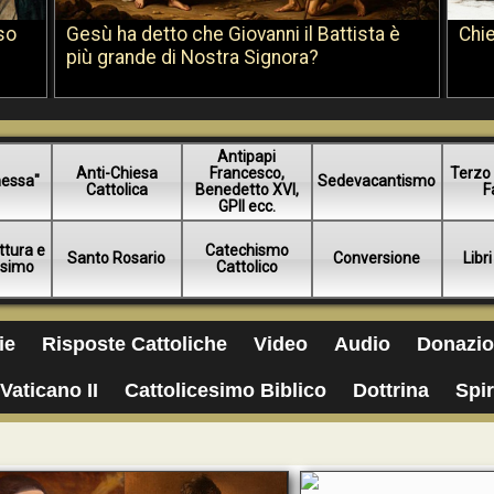
so
Gesù ha detto che Giovanni il Battista è
Chie
più grande di Nostra Signora?
Antipapi
Anti-Chiesa
Francesco,
Terzo 
essa"
Sedevacantismo
Cattolica
Benedetto XVI,
F
GPII ecc.
ttura e
Catechismo
Santo Rosario
Conversione
Libri
esimo
Cattolico
ie
Risposte Cattoliche
Video
Audio
Donazio
Vaticano II
Cattolicesimo Biblico
Dottrina
Spir