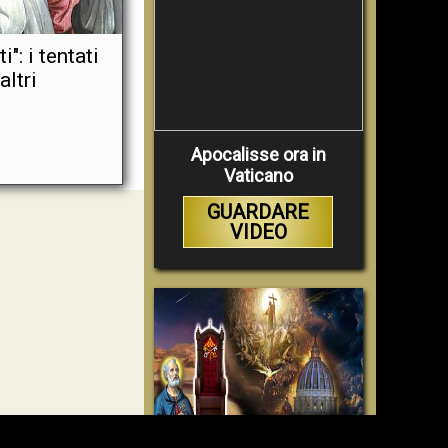
": i tentati
altri
Apocalisse ora in
Vaticano
GUARDARE
VIDEO