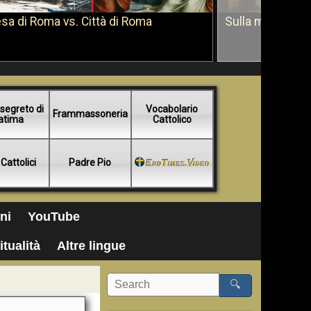
sa di Roma vs. Città di Roma
Sulla morte di 
segreto di
Vocabolario
Frammassoneria
atima
Cattolico
 Cattolici
Padre Pio
ni
YouTube
itualità
Altre lingue
🔍