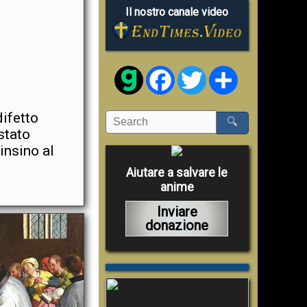
Il nostro canale video
Facebook
Twitter
Share
ifetto
🔍
stato
insino al
Aiutare a salvare le
anime
Inviare
donazione