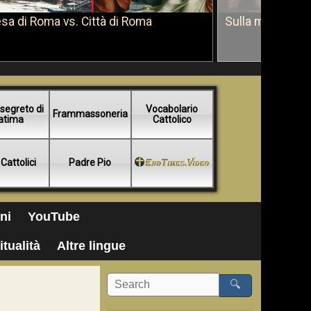
sa di Roma vs. Città di Roma
Sulla morte di 
segreto di
Vocabolario
Frammassoneria
atima
Cattolico
 Cattolici
Padre Pio
ni
YouTube
itualità
Altre lingue
🔍