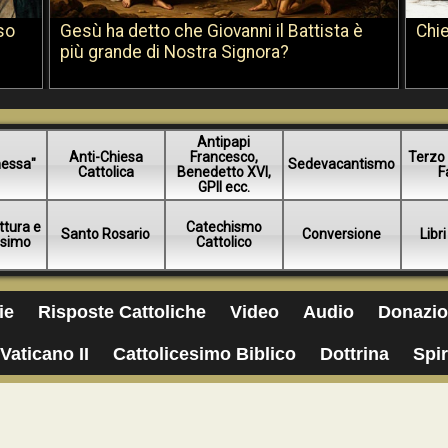
so
Gesù ha detto che Giovanni il Battista è
Chie
più grande di Nostra Signora?
Antipapi
Anti-Chiesa
Francesco,
Terzo 
essa"
Sedevacantismo
Cattolica
Benedetto XVI,
F
GPII ecc.
ttura e
Catechismo
Santo Rosario
Conversione
Libri
esimo
Cattolico
ie
Risposte Cattoliche
Video
Audio
Donazio
Vaticano II
Cattolicesimo Biblico
Dottrina
Spir