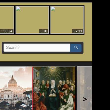
Sorprendente
bilità
La Bibbia insegna che
evidenza per Dio -
na:
in pochi sono salvati
Evidenza scientifica
o Biblico
per Dio
1:00:34
5:10
37:33
🔍
>