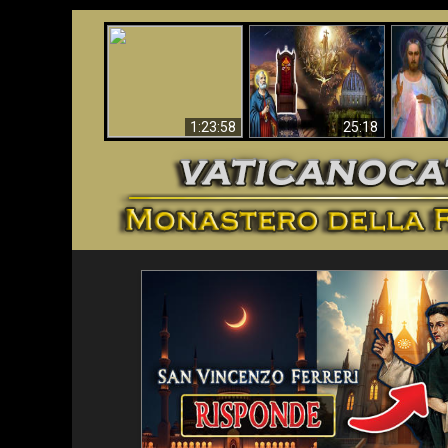
Faustina
Apocalisse ora in
La Bibbia ha previsto
Miseri
Vaticano
70 anni senza Papa?
i
1:23:58
25:18
<