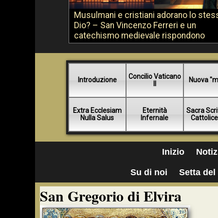
Musulmani e cristiani adorano lo stes
Dio? – San Vincenzo Ferreri e un
catechismo medievale rispondono
Concilio Vaticano
Introduzione
Nuova "m
II
Extra Ecclesiam
Eternità
Sacra Scri
Nulla Salus
Infernale
Cattolic
Inizio
Notiz
Su di noi
Setta del 
San Gregorio di Elvira