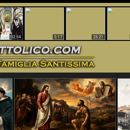
La straordinaria e
 e la Divina
miracolosa
L'impecca
Perché l'Inferno deve
cordia – un
immagine della
Maria
essere eterno
nganno
Madonna di
documentari
Guadalupa
32:54
5:17
25:21