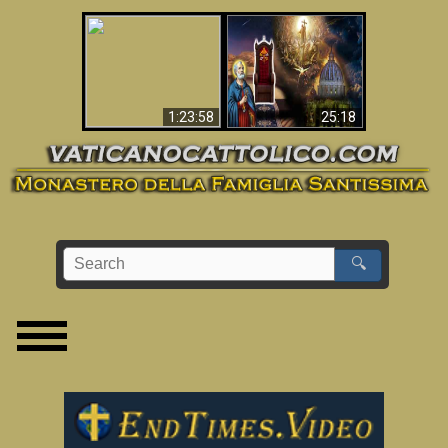
Apocalisse ora in
La Bibbia ha previsto
Vaticano
70 anni senza Papa?
1:23:58
25:18
🔍