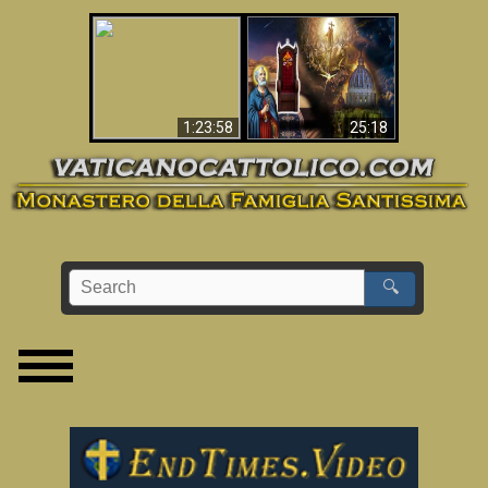
Apocalisse ora in
La Bibbia ha previsto
Vaticano
70 anni senza Papa?
1:23:58
25:18
🔍