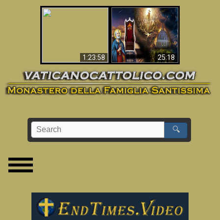
Apocalisse ora in
La Bibbia ha previsto
Vaticano
70 anni senza Papa?
1:23:58
25:18
🔍