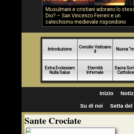
Musulmani e cristiani adorano lo stes
Dio? – San Vincenzo Ferreri e un
catechismo medievale rispondono
Concilio Vaticano
Introduzione
Nuova "m
II
Extra Ecclesiam
Eternità
Sacra Scri
Nulla Salus
Infernale
Cattolic
Inizio
Notiz
Su di noi
Setta del 
Sante Crociate