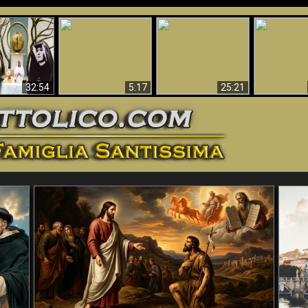
La straordinaria e
 e la Divina
miracolosa
L'impecca
Perché l'Inferno deve
cordia – un
immagine della
Maria
essere eterno
nganno
Madonna di
documentari
Guadalupa
32:54
5:17
25:21