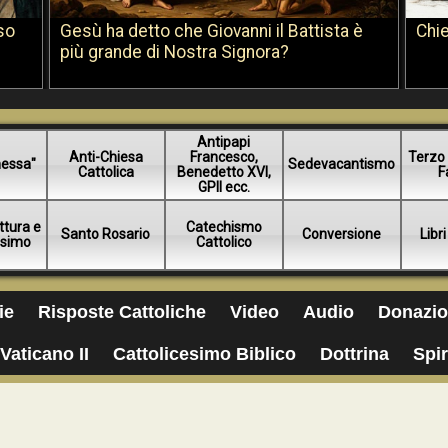
so
Gesù ha detto che Giovanni il Battista è
Chie
più grande di Nostra Signora?
Antipapi
Anti-Chiesa
Francesco,
Terzo 
essa"
Sedevacantismo
Cattolica
Benedetto XVI,
F
GPII ecc.
ttura e
Catechismo
Santo Rosario
Conversione
Libri
esimo
Cattolico
ie
Risposte Cattoliche
Video
Audio
Donazio
Vaticano II
Cattolicesimo Biblico
Dottrina
Spir