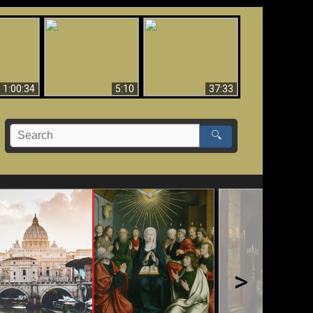
Sorprendente
bilità
La Bibbia insegna che
evidenza per Dio -
na:
in pochi sono salvati
Evidenza scientifica
o Biblico
per Dio
1:00:34
5:10
37:33
🔍
>