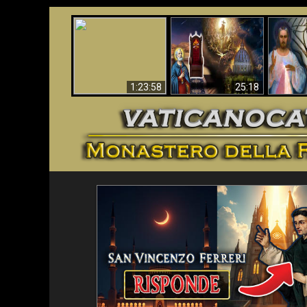
Faustina
Apocalisse ora in
La Bibbia ha previsto
Miseri
Vaticano
70 anni senza Papa?
i
1:23:58
25:18
<