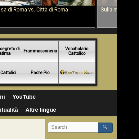
sa di Roma vs. Città di Roma
Sulla morte di 
segreto di
Vocabolario
Frammassoneria
atima
Cattolico
 Cattolici
Padre Pio
ni
YouTube
itualità
Altre lingue
🔍