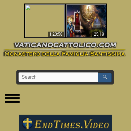
Apocalisse ora in
La Bibbia ha previsto
Vaticano
70 anni senza Papa?
1:23:58
25:18
🔍