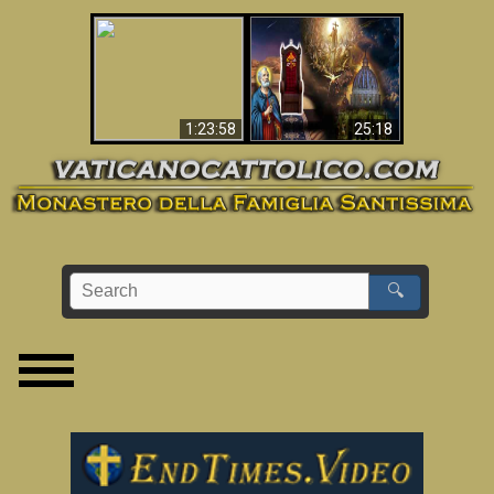
Apocalisse ora in
La Bibbia ha previsto
Vaticano
70 anni senza Papa?
1:23:58
25:18
🔍