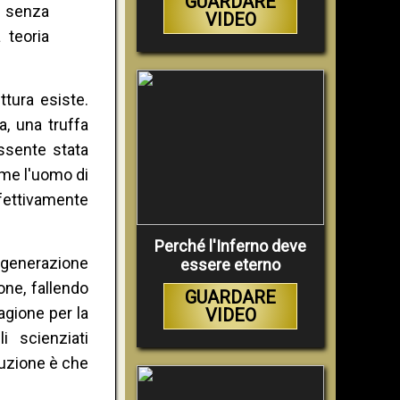
GUARDARE
a senza
VIDEO
 teoria
ttura esiste.
, una truffa
ssente stata
ome l'uomo di
ffettivamente
Perché l'Inferno deve
a generazione
essere eterno
one, fallendo
GUARDARE
agione per la
VIDEO
i scienziati
luzione è che