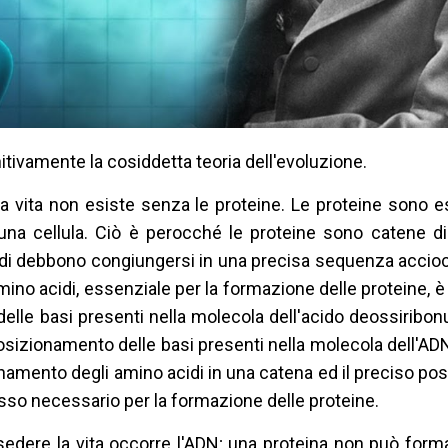
ivamente la cosiddetta teoria dell'evoluzione.
 vita non esiste senza le proteine. Le proteine sono e
una cellula. Ciò è perocché le proteine sono catene di
idi debbono congiungersi in una precisa sequenza accio
mino acidi, essenziale per la formazione delle proteine, 
lle basi presenti nella molecola dell'acido deossiribonu
posizionamento delle basi presenti nella molecola dell'AD
ionamento degli amino acidi in una catena ed il preciso p
sso necessario per la formazione delle proteine.
sedere la vita occorre l'ADN; una proteina non può form