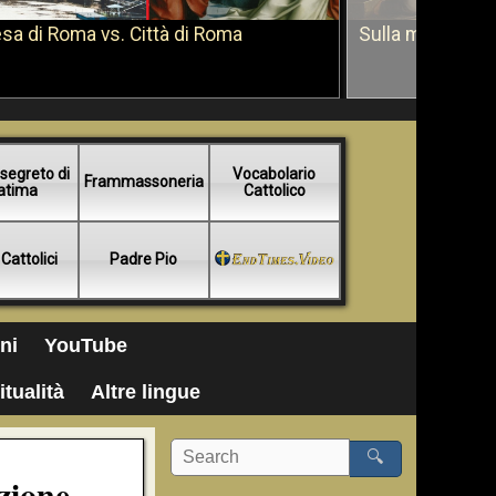
sa di Roma vs. Città di Roma
Sulla morte di 
segreto di
Vocabolario
Frammassoneria
atima
Cattolico
 Cattolici
Padre Pio
ni
YouTube
itualità
Altre lingue
🔍
zione