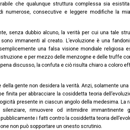
rabile che qualunque struttura complessa sia esistit
i numerose, consecutive e leggere modifiche la mia
e, senza dubbio alcuno, la verità per cui una tale stru
 sono immanenti al creato. L'evoluzione è una fandonia
 semplicemente una falsa visione mondiale religiosa e
 istruzione e per mezzo delle menzogne e delle truffe c
ppena discusso, la confuta e ciò risulta chiaro a coloro e
te della gente non desidera la verità. Anzi, solamente un
 finita per abbracciare la cosiddetta teoria dell'evoluzi
illogicità presente in ciascun angolo della medesima. La r
silenziare, rimuovere od intimidire immantinente gl
ubblicamente i fatti contro la cosiddetta teoria dell'evo
uzione non può sopportare un onesto scrutinio.