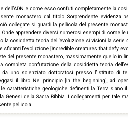
ne dell'ADN e come esso confuti completamente la cosid
 presente monastero dal titolo Sorprendente evidenza p
ò collegate si guardi la pellicola del presente monaste
e. Onde apprendere diversi numerosi esempi di come le 
la cosiddetta teoria dell'evoluzione si visioni la serie di
e sfidanti l'evoluzione [Incredible creatures that defy evo
 rete del presente monastero, massimamente quello in li
a completa confutazione della cosiddetta teoria dell'e
ta da uno scienziato dottoratosi presso l'Istituto di t
gasi il libro Nel principio [In the beginning], ad ope
e caratteristiche geologiche definenti la Terra siano il 
ella Genesi della Sacra Bibbia. I collegamenti per tale m
ente pellicola.