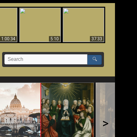
Sorprendente
bilità
La Bibbia insegna che
evidenza per Dio -
na:
in pochi sono salvati
Evidenza scientifica
o Biblico
per Dio
1:00:34
5:10
37:33
🔍
>