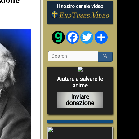
Il nostro canale video
Facebook
Twitter
Share
🔍
Aiutare a salvare le
anime
Inviare
donazione