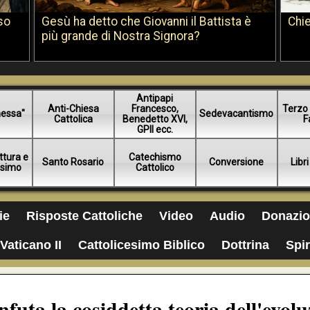
so
Gesù ha detto che Giovanni il Battista è
Chie
più grande di Nostra Signora?
Antipapi
Anti-Chiesa
Francesco,
Terzo 
essa"
Sedevacantismo
Cattolica
Benedetto XVI,
F
GPII ecc.
ttura e
Catechismo
Santo Rosario
Conversione
Libri
esimo
Cattolico
ie
Risposte Cattoliche
Video
Audio
Donazio
Vaticano II
Cattolicesimo Biblico
Dottrina
Spir
uta la cosiddetta teoria dell'evolu