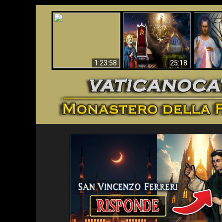
Faustina
Apocalisse ora in
La Bibbia ha previsto
Miseri
Vaticano
70 anni senza Papa?
i
1:23:58
25:18
<