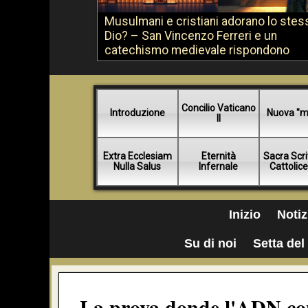
Musulmani e cristiani adorano lo stes
Dio? – San Vincenzo Ferreri e un
catechismo medievale rispondono
Concilio Vaticano
Introduzione
Nuova "m
II
Extra Ecclesiam
Eternità
Sacra Scri
Nulla Salus
Infernale
Cattolic
Inizio
Notiz
Su di noi
Setta del 
La prova donde l'ADN conf