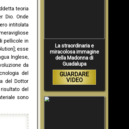
detta teoria
er Dio. Onde
ro intitolata
meravigliose
 pellicole in
La straordinaria e
lution]; esse
miracolosa immagine
ngua Inglese,
della Madonna di
Guadalupa
voluzione da
ecnologia del
GUARDARE
VIDEO
ra del Dottor
risultato del
ateriale sono