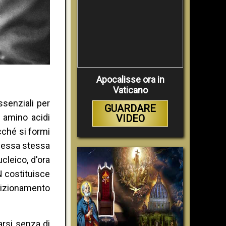
Apocalisse ora in
Vaticano
ssenziali per
GUARDARE
 amino acidi
VIDEO
cché si formi
è essa stessa
cleico, d'ora
N costituisce
osizionamento
arsi senza di