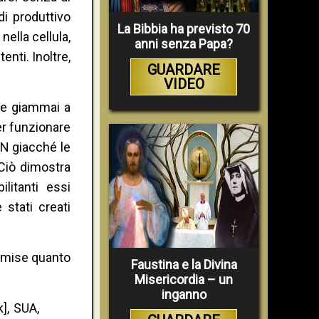
di produttivo
La Bibbia ha previsto 70
ella cellula,
anni senza Papa?
enti. Inoltre,
GUARDARE
VIDEO
be giammai a
er funzionare
DN giacché le
Ciò dimostra
litanti essi
 stati creati
ammise quanto
Faustina e la Divina
Misericordia – un
inganno
], SUA,