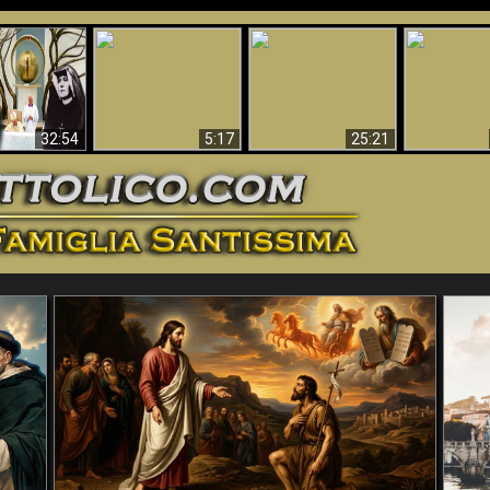
La straordinaria e
 e la Divina
miracolosa
L'impecca
Perché l'Inferno deve
cordia – un
immagine della
Maria
essere eterno
nganno
Madonna di
documentari
Guadalupa
32:54
5:17
25:21