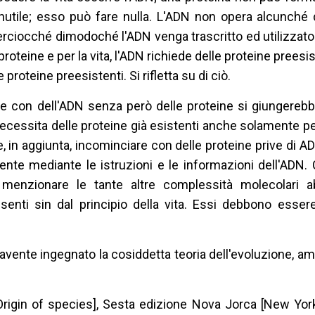
nutile; esso può fare nulla. L'ADN non opera alcunché 
erciocché dimodoché l'ADN venga trascritto ed utilizzato n
teine e per la vita, l'ADN richiede delle proteine preesist
oteine preesistenti. Si rifletta su di ciò.
se con dell'ADN senza però delle proteine si giungereb
ecessita delle proteine già esistenti anche solamente p
, in aggiunta, incominciare con delle proteine prive di A
te mediante le istruzioni e le informazioni dell'ADN. 
enzionare le tante altre complessità molecolari abi
senti sin dal principio della vita. Essi debbono essere
o avente ingegnato la cosiddetta teoria dell'evoluzione, 
[Origin of species], Sesta edizione Nova Jorca [New York