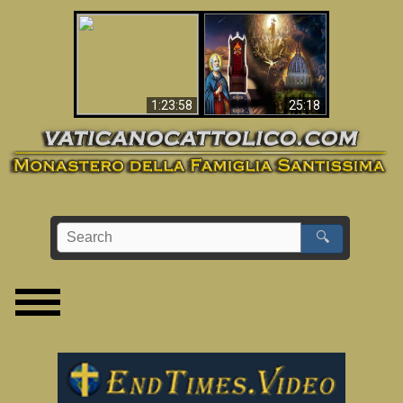
Apocalisse ora in
La Bibbia ha previsto
Vaticano
70 anni senza Papa?
1:23:58
25:18
🔍