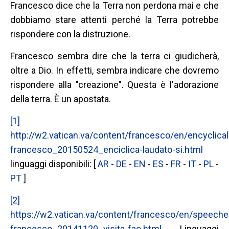
Francesco dice che la Terra non perdona mai e che
dobbiamo stare attenti perché la Terra potrebbe
rispondere con la distruzione.
Francesco sembra dire che la terra ci giudicherà,
oltre a Dio. In effetti, sembra indicare che dovremo
rispondere alla "creazione". Questa è l'adorazione
della terra. È un apostata.
[1]
http://w2.vatican.va/content/francesco/en/encyclic
francesco_20150524_enciclica-laudato-si.html
linguaggi disponibili: [
AR
-
DE
-
EN
-
ES
-
FR
-
IT
-
PL
-
PT
]
[2]
https://w2.vatican.va/content/francesco/en/speec
francesco_20141120_visita-fao.html
Linguaggi