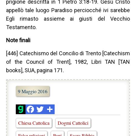
prigione descritta in 1 Pietro 3:18-19. Gesù Cristo
appellò tale luogo Paradiso perciocché ivi sarebbe
Egli rimasto assieme ai giusti del Vecchio
Testamento.
Note finali
[446] Catechismo del Concilio di Trento [Catechism
of the Council of Trent], 1982, Libri TAN [TAN
books], SUA, pagina 171.
9 Maggio 2016
Chiesa Cattolica
Dogmi Cattolici
False religioni
Papi
Sacra Bibbia