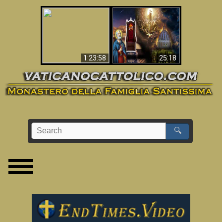
Apocalisse ora in
La Bibbia ha previsto
Vaticano
70 anni senza Papa?
1:23:58
25:18
🔍