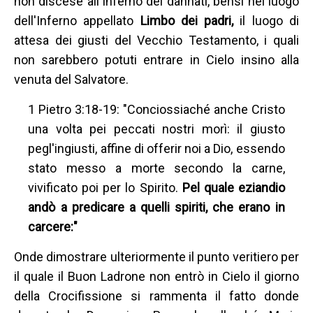
non discese all'Inferno dei dannati, bensì nel luogo
dell'Inferno appellato
Limbo dei padri,
il luogo di
attesa dei giusti del Vecchio Testamento, i quali
non sarebbero potuti entrare in Cielo insino alla
venuta del Salvatore.
1 Pietro 3:18-19: "Conciossiaché anche Cristo
una volta pei peccati nostri morì: il giusto
pegl'ingiusti, affine di offerir noi a Dio, essendo
stato messo a morte secondo la carne,
vivificato poi per lo Spirito.
Pel quale eziandio
andò a predicare a quelli spiriti, che erano in
carcere:"
Onde dimostrare ulteriormente il punto veritiero per
il quale il Buon Ladrone non entrò in Cielo il giorno
della Crocifissione si rammenta il fatto donde