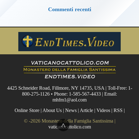
Commenti recenti
4425 Schneider Road, Fillmore, NY 14735, USA | Toll-Free: 1-
800-275-1126 • Phone: 1-585-567-4433 | Email:
mhfm1@aol.com
Online Store
|
About Us
|
News
|
Article
|
Videos
|
RSS
|
© -2026 Monastero della Famiglia Santissima |
^
vaticanocattolico.com