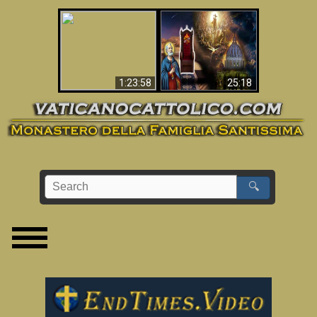
Apocalisse ora in
La Bibbia ha previsto
Vaticano
70 anni senza Papa?
1:23:58
25:18
🔍