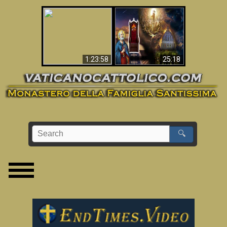
Apocalisse ora in
La Bibbia ha previsto
Vaticano
70 anni senza Papa?
1:23:58
25:18
🔍