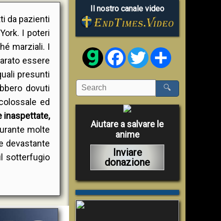
Il nostro canale video
i da pazienti
ork. I poteri
é marziali. I
Facebook
Twitter
Share
iarato essere
uali presunti
ebbero dovuti
🔍
 colossale ed
 inaspettate,
Aiutare a salvare le
durante molte
anime
 e devastante
Inviare
l sotterfugio
donazione