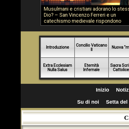
Musulmani e cristiani adorano lo stes
Dio? – San Vincenzo Ferreri e un
catechismo medievale rispondono
Concilio Vaticano
Introduzione
Nuova "m
II
Extra Ecclesiam
Eternità
Sacra Scri
Nulla Salus
Infernale
Cattolic
Inizio
Notiz
Su di noi
Setta del 
C