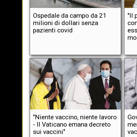
Ospedale da campo da 21
"Il
milioni di dollari senza
con
pazienti covid
ess
mo
"Niente vaccino, niente lavoro
Gov
- Il Vaticano emana decreto
men
sui vaccini"
vac