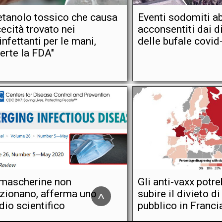
tanolo tossico che causa
Eventi sodomiti a
cecità trovato nei
acconsentiti dai di
infettanti per le mani,
delle bufale covid
erte la FDA"
mascherine non
Gli anti-vaxx potr
zionano, afferma uno
^
subire il divieto d
dio scientifico
pubblico in Franci