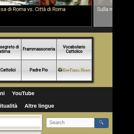
sa di Roma vs. Città di Roma
Sulla morte di 
segreto di
Vocabolario
Frammassoneria
atima
Cattolico
 Cattolici
Padre Pio
ni
YouTube
itualità
Altre lingue
🔍