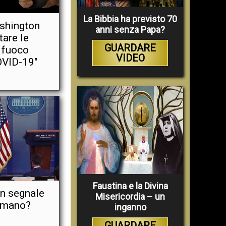
La Bibbia ha previsto 70
ashington
anni senza Papa?
are le
GUARDARE
a fuoco
VIDEO
OVID-19"
Faustina e la Divina
un segnale
Misericordia – un
 mano?
inganno
GUARDARE