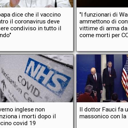
 papa dice che il vaccino
"I funzionari di W
tro il coronavirus deve
ammettono di cont
ere condiviso in tutto il
vittime di arma d
ndo"
come morti per C
erno inglese non
Il dottor Fauci fa 
ziona i morti dopo il
massonico con la
cino covid 19