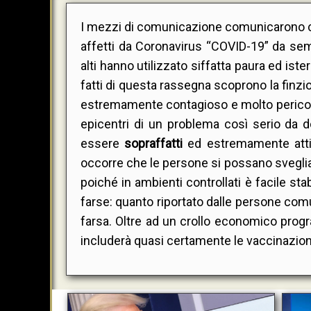
I mezzi di comunicazione comunicarono che
affetti da Coronavirus “COVID-19” da s
alti hanno utilizzato siffatta paura ed is
fatti di questa rassegna scoprono la finz
estremamente contagioso e molto pericolo
epicentri di un problema così serio da 
essere
sopraffatti
ed estremamente attiv
occorre che le persone si possano svegliar
poiché in ambienti controllati è facile s
farse: quanto riportato dalle persone co
farsa. Oltre ad un crollo economico prog
includerà quasi certamente le vaccinazioni