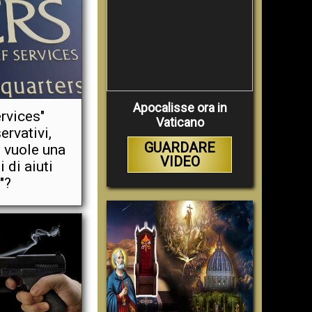
Apocalisse ora in
ervices"
Vaticano
ervativi,
GUARDARE
 vuole una
VIDEO
 di aiuti
"?