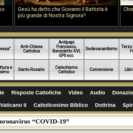
so
Gesù ha detto che Giovanni il Battista è
Chie
più grande di Nostra Signora?
Antipapi
Anti-Chiesa
Francesco,
Terzo 
essa"
Sedevacantismo
Cattolica
Benedetto XVI,
F
GPII ecc.
ttura e
Catechismo
Santo Rosario
Conversione
Libri
esimo
Cattolico
ie
Risposte Cattoliche
Video
Audio
Donazio
Vaticano II
Cattolicesimo Biblico
Dottrina
Spir
oronavirus “COVID-19”