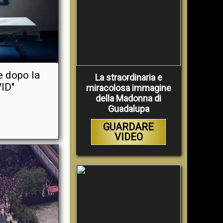
e dopo la
La straordinaria e
ID"
miracolosa immagine
della Madonna di
Guadalupa
GUARDARE
VIDEO