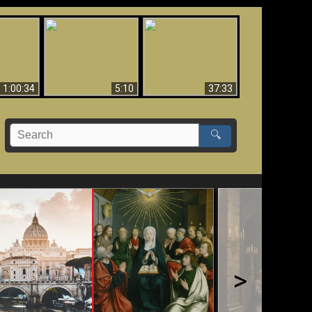
Sorprendente
bilità
La Bibbia insegna che
evidenza per Dio -
na:
in pochi sono salvati
Evidenza scientifica
o Biblico
per Dio
1:00:34
5:10
37:33
🔍
>