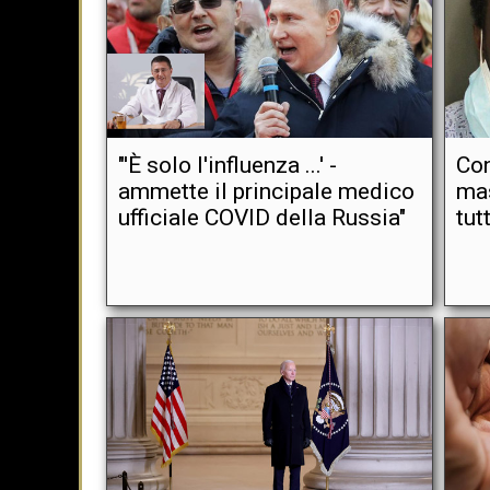
"'È solo l'influenza ...' -
Con
ammette il principale medico
mas
ufficiale COVID della Russia"
tut