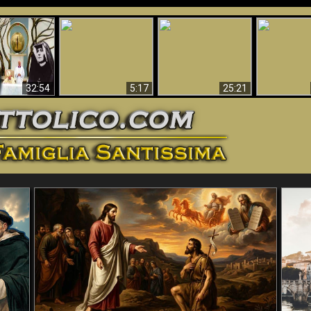
La straordinaria e
 e la Divina
miracolosa
L'impecca
Perché l'Inferno deve
cordia – un
immagine della
Maria
essere eterno
nganno
Madonna di
documentari
Guadalupa
32:54
5:17
25:21