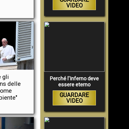
VIDEO
 gli
Perché l'Inferno deve
ns delle
essere eterno
come
GUARDARE
biente"
VIDEO