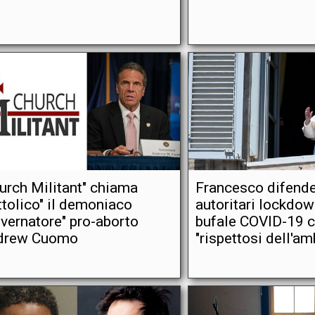
urch Militant" chiama
Francesco difende
ttolico" il demoniaco
autoritari lockdow
vernatore" pro-aborto
bufale COVID-19 
drew Cuomo
"rispettosi dell'am