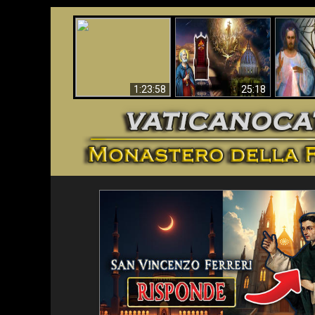
Faustina
Apocalisse ora in
La Bibbia ha previsto
Miseri
Vaticano
70 anni senza Papa?
i
1:23:58
25:18
<