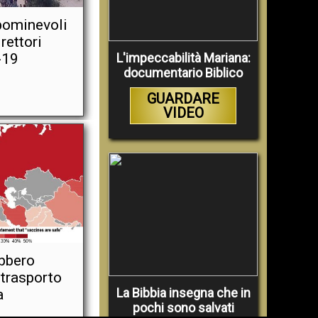
bominevoli
rettori
L'impeccabilità Mariana:
-19
documentario Biblico
GUARDARE
VIDEO
ebbero
i trasporto
La Bibbia insegna che in
a
pochi sono salvati