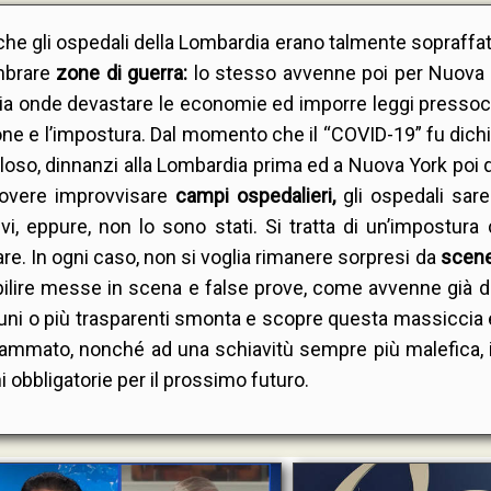
 gli ospedali della Lombardia erano talmente sopraffatt
embrare
zone di guerra:
lo stesso avvenne poi per Nuova Y
teria onde devastare le economie ed imporre leggi pressoch
ione e l’impostura. Dal momento che il “COVID-19” fu dich
so, dinnanzi alla Lombardia prima ed a Nuova York poi q
dovere improvvisare
campi ospedalieri,
gli ospedali sar
i, eppure, non lo sono stati. Si tratta di un’impostura
e. In ogni caso, non si voglia rimanere sorpresi da
scene
tabilire messe in scena e false prove, come avvenne già 
muni o più trasparenti smonta e scopre questa massiccia
rammato, nonché ad una schiavitù sempre più malefica, i
 obbligatorie per il prossimo futuro.