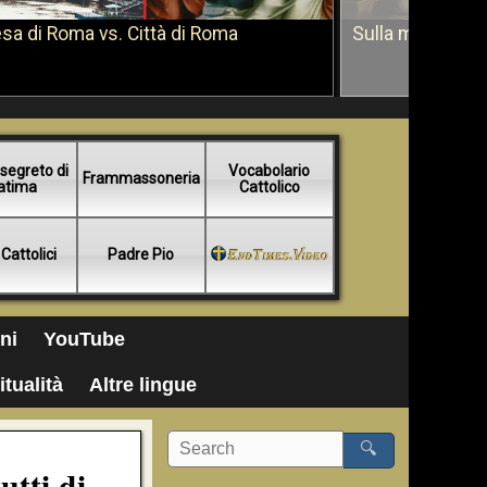
sa di Roma vs. Città di Roma
Sulla morte di 
segreto di
Vocabolario
Frammassoneria
atima
Cattolico
 Cattolici
Padre Pio
ni
YouTube
itualità
Altre lingue
🔍
utti di