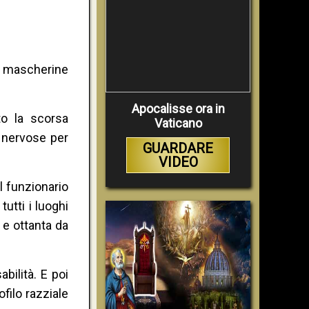
di mascherine
Apocalisse ora in
to la scorsa
Vaticano
 nervose per
GUARDARE
VIDEO
l funzionario
tutti i luoghi
 e ottanta da
bilità. E poi
filo razziale