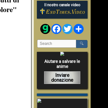
Il nostro canale video
olore"
Facebook
Twitter
Share
🔍
Aiutare a salvare le
anime
Inviare
donazione