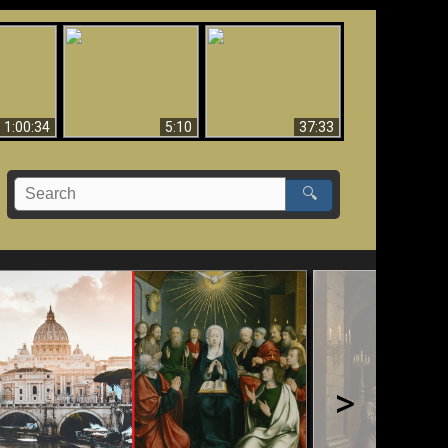
Sorprendente
bilità
La Bibbia insegna che
evidenza per Dio -
na:
in pochi sono salvati
Evidenza scientifica
o Biblico
per Dio
1:00:34
5:10
37:33
🔍
>