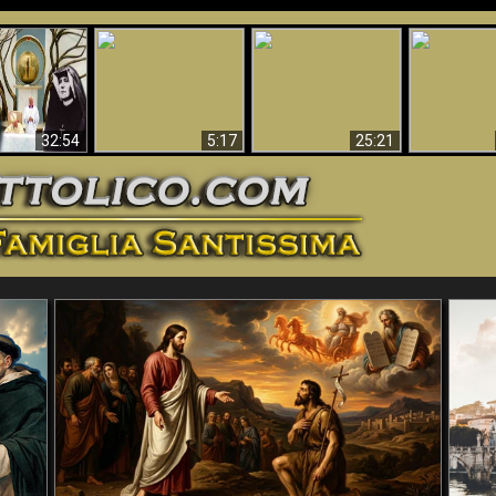
La straordinaria e
 e la Divina
miracolosa
L'impecca
Perché l'Inferno deve
cordia – un
immagine della
Maria
essere eterno
nganno
Madonna di
documentari
Guadalupa
32:54
5:17
25:21