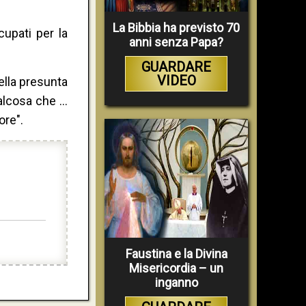
La Bibbia ha previsto 70
cupati per la
anni senza Papa?
GUARDARE
VIDEO
ella presunta
alcosa che ...
ore".
Faustina e la Divina
Misericordia – un
inganno