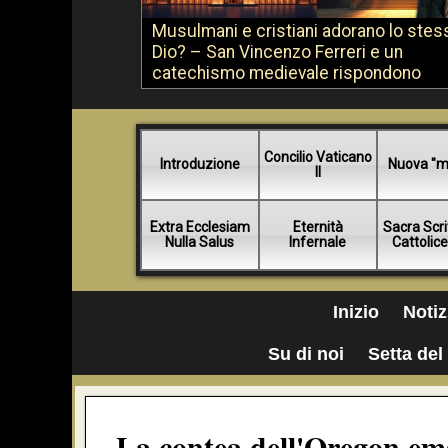
Musulmani e cristiani adorano lo stes
Dio? – San Vincenzo Ferreri e un
catechismo medievale rispondono
Concilio Vaticano
Introduzione
Nuova "m
II
Extra Ecclesiam
Eternità
Sacra Scri
Nulla Salus
Infernale
Cattolic
Inizio
Notiz
Su di noi
Setta del 
La contea dell'Oregon ema