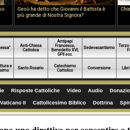
so
Gesù ha detto che Giovanni il Battista è
Chie
più grande di Nostra Signora?
Antipapi
Anti-Chiesa
Francesco,
Terzo 
essa"
Sedevacantismo
Cattolica
Benedetto XVI,
F
GPII ecc.
ttura e
Catechismo
Santo Rosario
Conversione
Libri
esimo
Cattolico
ie
Risposte Cattoliche
Video
Audio
Donazio
Vaticano II
Cattolicesimo Biblico
Dottrina
Spir
na una direttiva per consentire a t