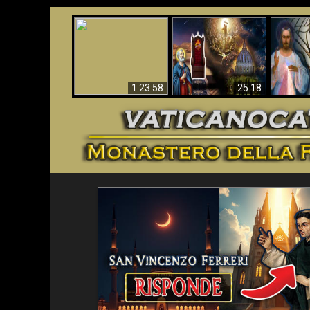
Faustina
Apocalisse ora in
La Bibbia ha previsto
Miseri
Vaticano
70 anni senza Papa?
i
1:23:58
25:18
<