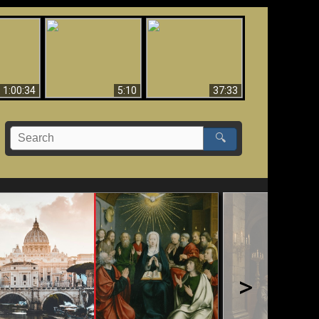
Sorprendente
bilità
La Bibbia insegna che
evidenza per Dio -
na:
in pochi sono salvati
Evidenza scientifica
o Biblico
per Dio
1:00:34
5:10
37:33
🔍
>