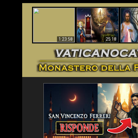
Faustina
Apocalisse ora in
La Bibbia ha previsto
Miseri
Vaticano
70 anni senza Papa?
i
1:23:58
25:18
<