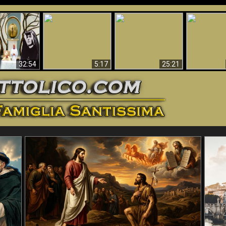
La straordinaria e
 e la Divina
miracolosa
L'impecca
Perché l'Inferno deve
cordia – un
immagine della
Maria
essere eterno
nganno
Madonna di
documentari
Guadalupa
32:54
5:17
25:21