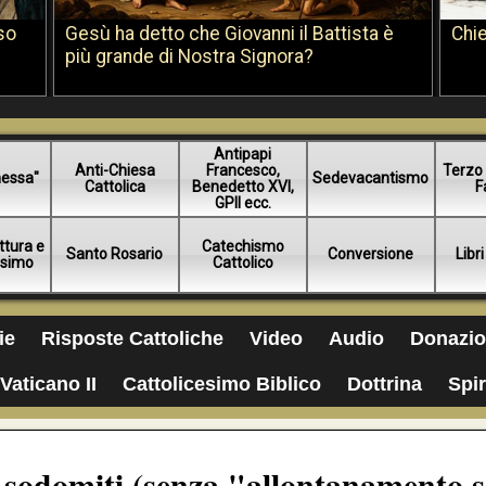
so
Gesù ha detto che Giovanni il Battista è
Chie
più grande di Nostra Signora?
Antipapi
Anti-Chiesa
Francesco,
Terzo 
essa"
Sedevacantismo
Cattolica
Benedetto XVI,
F
GPII ecc.
ttura e
Catechismo
Santo Rosario
Conversione
Libri
esimo
Cattolico
ie
Risposte Cattoliche
Video
Audio
Donazio
Vaticano II
Cattolicesimo Biblico
Dottrina
Spir
i sodomiti (senza "allontanamento s