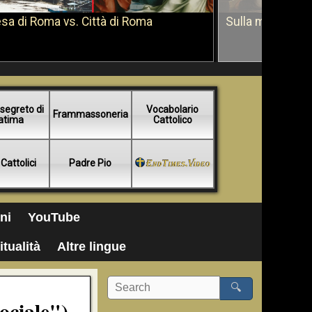
sa di Roma vs. Città di Roma
Sulla morte di 
segreto di
Vocabolario
Frammassoneria
atima
Cattolico
 Cattolici
Padre Pio
ni
YouTube
itualità
Altre lingue
🔍
ociale")