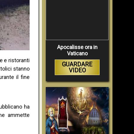
Apocalisse ora in
Vaticano
 e ristoranti
GUARDARE
tolici stanno
VIDEO
ante il fine
pubblicano ha
 che ammette