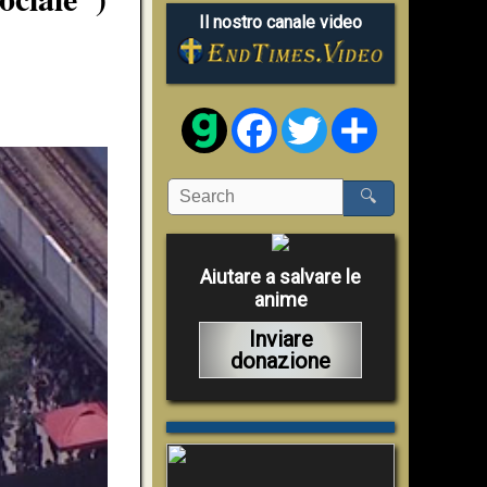
Il nostro canale video
Facebook
Twitter
Share
🔍
Aiutare a salvare le
anime
Inviare
donazione