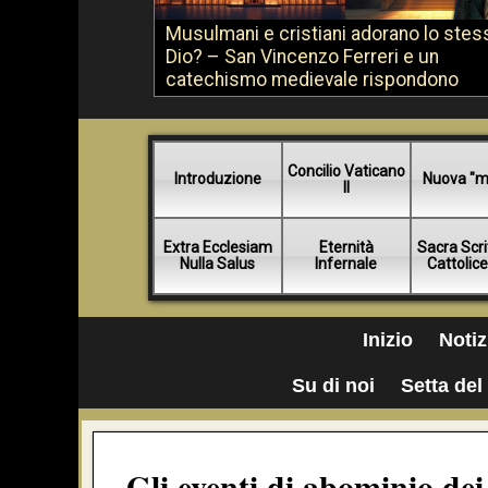
Musulmani e cristiani adorano lo stes
Dio? – San Vincenzo Ferreri e un
catechismo medievale rispondono
Concilio Vaticano
Introduzione
Nuova "m
II
Extra Ecclesiam
Eternità
Sacra Scri
Nulla Salus
Infernale
Cattolic
Inizio
Notiz
Su di noi
Setta del 
Gli eventi di abominio de