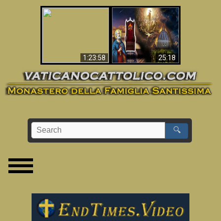
Apocalisse ora in
La Bibbia ha previsto
Vaticano
70 anni senza Papa?
1:23:58
25:18
🔍