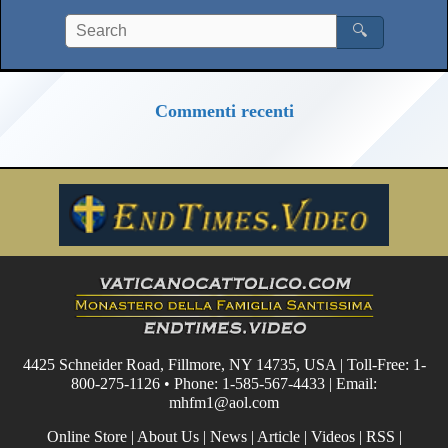
🔍
Commenti recenti
4425 Schneider Road, Fillmore, NY 14735, USA | Toll-Free: 1-
800-275-1126 • Phone: 1-585-567-4433 | Email:
mhfm1@aol.com
Online Store
|
About Us
|
News
|
Article
|
Videos
|
RSS
|