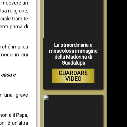
i ricevere un
sa religione,
eciale tramite
nti prima di
La straordinaria e
erché implica
miracolosa immagine
 modo in cui
della Madonna di
Guadalupa
GUARDARE
n casa e
VIDEO
o una grave
on è il Papa,
ni è un'altra