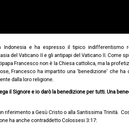
Indonesia e ha espresso il tipico indifferentismo r
tasia del Vaticano II e gli antipapi del Vaticano II. Come sp
ntipapa Francesco non è la Chiesa cattolica, ma la profeti
e cose, Francesco ha impartito una 'benedizione' che ha
nte dalla loro religione.
rega il Signore e io darò la benedizione per tutti. Una ben
n riferimento a Gesù Cristo o alla Santissima Trinità. Co
zione ha anche contraddetto Colossesi 3:17: