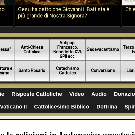
so
Gesù ha detto che Giovanni il Battista è
Chie
più grande di Nostra Signora?
Antipapi
Anti-Chiesa
Francesco,
Terzo 
essa"
Sedevacantismo
Cattolica
Benedetto XVI,
F
GPII ecc.
ttura e
Catechismo
Santo Rosario
Conversione
Libri
esimo
Cattolico
ie
Risposte Cattoliche
Video
Audio
Donazio
Vaticano II
Cattolicesimo Biblico
Dottrina
Spir
 le religioni in Indonesia: apostasi