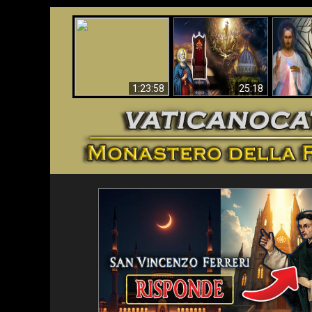
Faustina
Apocalisse ora in
La Bibbia ha previsto
Miseri
Vaticano
70 anni senza Papa?
i
1:23:58
25:18
<