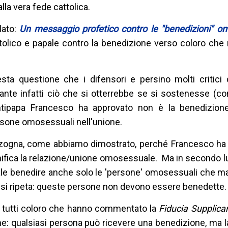
la vera fede cattolica.
lato:
Un messaggio profetico contro le "benedizioni" om
ttolico e papale contro la benedizione verso coloro ch
sta questione che i difensori e persino molti critici
ante infatti ciò che si otterrebbe se si sostenesse (c
ntipapa Francesco ha approvato non è la benedizione
rsone omosessuali nell'unione.
enzogna, come abbiamo dimostrato, perché Francesco ha 
gnifica la relazione/unione omosessuale. Ma in secondo 
ale benedire anche solo le 'persone' omosessuali che m
 si ripeta: queste persone non devono essere benedette.
i tutti coloro che hanno commentato la
Fiducia Supplica
ome: qualsiasi persona può ricevere una benedizione, ma 