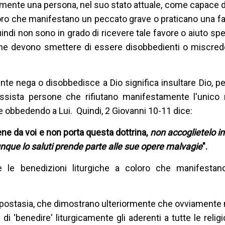
lmente una persona, nel suo stato attuale, come capace d
oro che manifestano un peccato grave o praticano una fal
quindi non sono in grado di ricevere tale favore o aiuto sp
ne devono smettere di essere disobbedienti o miscrede
te nega o disobbedisce a Dio significa insultare Dio, p
ssista persone che rifiutano manifestamente l'unico
 obbedendo a Lui. Quindi, 2 Giovanni 10-11 dice:
ene da voi e non porta questa dottrina,
non accoglietelo i
unque lo saluti prende parte alle sue opere malvagie
".
 le benedizioni liturgiche a coloro che manifestan
i apostasia, che dimostrano ulteriormente che ovviamente n
i 'benedire' liturgicamente gli aderenti a tutte le religio