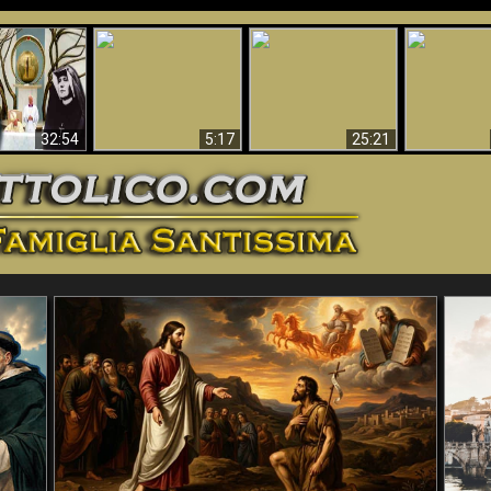
La straordinaria e
 e la Divina
miracolosa
L'impecca
Perché l'Inferno deve
cordia – un
immagine della
Maria
essere eterno
nganno
Madonna di
documentari
Guadalupa
32:54
5:17
25:21