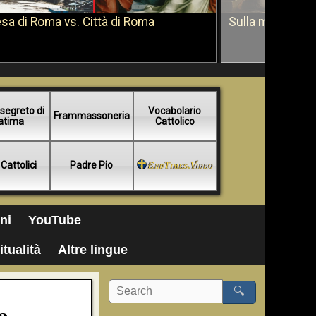
sa di Roma vs. Città di Roma
Sulla morte di 
segreto di
Vocabolario
Frammassoneria
atima
Cattolico
 Cattolici
Padre Pio
ni
YouTube
itualità
Altre lingue
🔍
a