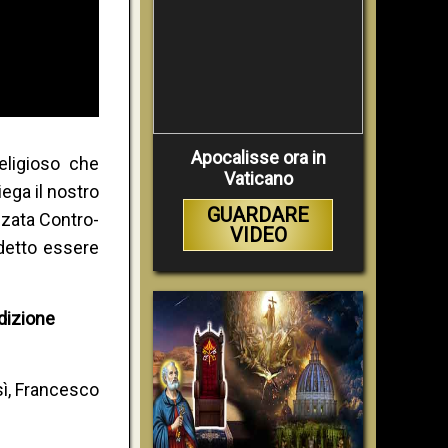
Apocalisse ora in
eligioso che
Vaticano
iega il nostro
GUARDARE
zzata Contro-
VIDEO
 detto essere
edizione
sì, Francesco