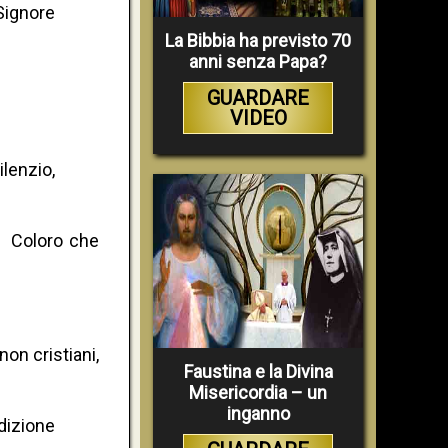
Signore
La Bibbia ha previsto 70
anni senza Papa?
GUARDARE
VIDEO
ilenzio,
. Coloro che
on cristiani,
Faustina e la Divina
Misericordia – un
inganno
edizione