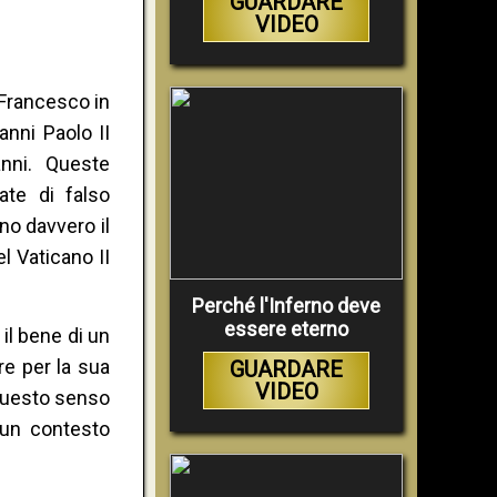
GUARDARE
VIDEO
 Francesco in
nni Paolo II
anni. Queste
ate di falso
no davvero il
l Vaticano II
Perché l'Inferno deve
essere eterno
il bene di un
re per la sua
GUARDARE
VIDEO
 questo senso
n un contesto