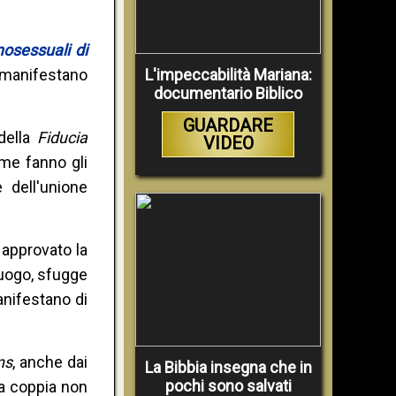
osessuali di
e manifestano
L'impeccabilità Mariana:
documentario Biblico
GUARDARE
 della
Fiducia
VIDEO
ome fanno gli
 dell'unione
approvato la
luogo, sfugge
anifestano di
ns
, anche dai
La Bibbia insegna che in
pochi sono salvati
la coppia non