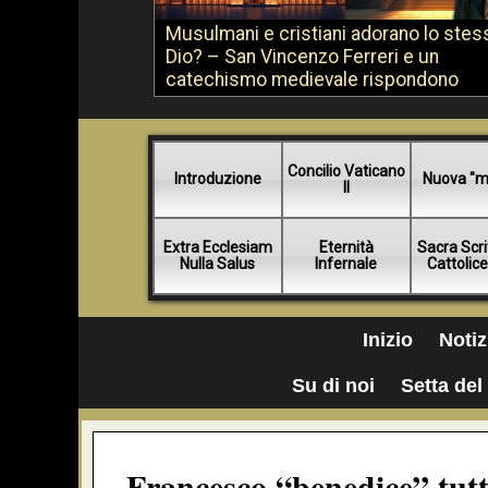
Musulmani e cristiani adorano lo stes
Dio? – San Vincenzo Ferreri e un
catechismo medievale rispondono
Concilio Vaticano
Introduzione
Nuova "m
II
Extra Ecclesiam
Eternità
Sacra Scri
Nulla Salus
Infernale
Cattolic
Inizio
Notiz
Su di noi
Setta del 
Francesco “benedice” tutte