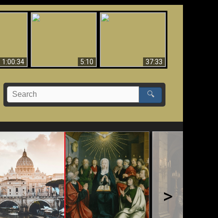
Sorprendente
bilità
La Bibbia insegna che
evidenza per Dio -
na:
in pochi sono salvati
Evidenza scientifica
o Biblico
per Dio
1:00:34
5:10
37:33
🔍
>