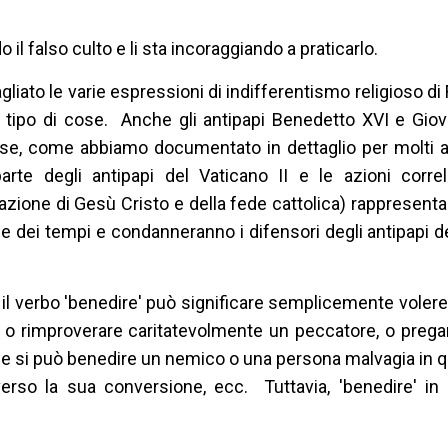
il falso culto e li sta incoraggiando a praticarlo.
liato le varie espressioni di indifferentismo religioso di
tipo di cose. Anche gli antipapi Benedetto XVI e Giova
ose, come abbiamo documentato in dettaglio per molti 
arte degli antipapi del Vaticano II e le azioni correl
one di Gesù Cristo e della fede cattolica) rappresenta
ine dei tempi e condanneranno i difensori degli antipapi de
 il verbo 'benedire' può significare semplicemente volere 
 o rimproverare caritatevolmente un peccatore, o prega
he si può benedire un nemico o una persona malvagia in
averso la sua conversione, ecc. Tuttavia, 'benedire' i