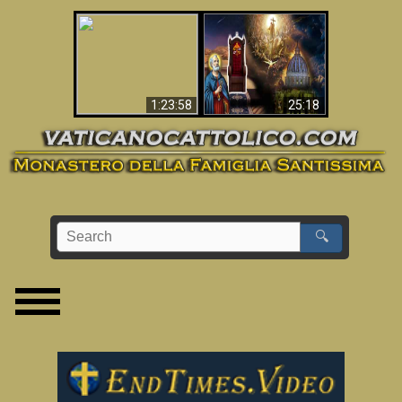
Apocalisse ora in
La Bibbia ha previsto
Vaticano
70 anni senza Papa?
1:23:58
25:18
🔍