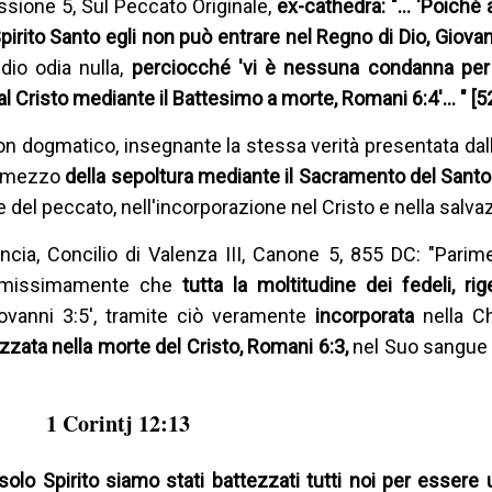
essione 5, Sul Peccato Originale,
ex-cathedra: "… 'Poiché
rito Santo egli non può entrare nel Regno di Dio, Giovann
dio odia nulla,
perciocché 'vi è nessuna condanna per
 Cristo mediante il Battesimo a morte, Romani 6:4'… " [5
, non dogmatico, insegnante la stessa verità presentata da
er mezzo
della sepoltura mediante il Sacramento del Sant
 del peccato, nell'incorporazione nel Cristo e nella salva
cia, Concilio di Valenza III, Canone 5, 855 DC: "Parime
ermissimamente che
tutta la moltitudine dei fedeli, ri
Giovanni 3:5', tramite ciò veramente
incorporata
nella 
zzata nella morte del Cristo, Romani 6:3,
nel Suo sangue 
1 Corintj 12:13
olo Spirito siamo stati battezzati tutti noi per essere 