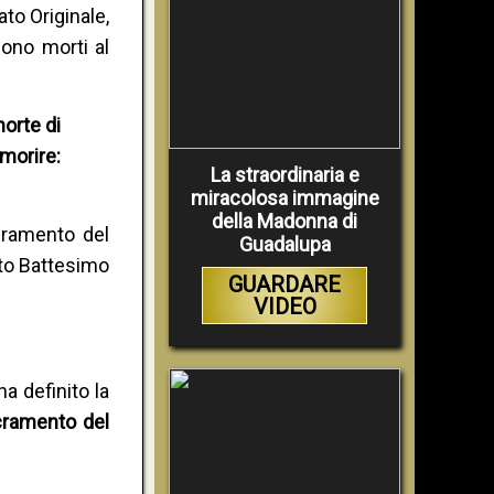
ato Originale,
sono morti al
morte di
morire:
La straordinaria e
miracolosa immagine
della Madonna di
acramento del
Guadalupa
to Battesimo
GUARDARE
VIDEO
ha definito la
cramento del