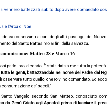
miglia vennero battezzati subito dopo avere domandato co
ua e l'Arca di Noè
, si adesso osservano alcuni degli altri passaggi del Nuo
ento del Santo Battesimo ai fini della salvezza.
commissione: Matteo 28 e Marco 16
 parlò loro, dicendo: È stata data a me tutta la potestà 
e tutte le genti, battezzandole nel nome del Padre del Fig
 osservare tutto quello, che io vi ho comandato. Ed ecco
lla consumazione de' secoli."
dal Santo Vangelo secondo San Matteo, conosciuto co
esa da Gesù Cristo agli Apostoli prima di lasciare il pr