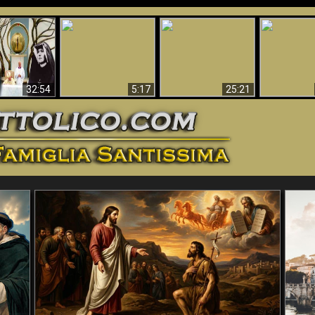
La straordinaria e
 e la Divina
miracolosa
L'impecca
Perché l'Inferno deve
cordia – un
immagine della
Maria
essere eterno
nganno
Madonna di
documentari
Guadalupa
32:54
5:17
25:21