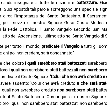
mandi: insegnare a tutte le nazioni e
battezzare.
Gia
ai Suoi Apostoli tali parole sorreggono una speciale sign
a circa l'importanza del Santo Battesimo. Il Sacramen
o, per mezzo di nostro Signore Gesù Cristo Medesimo
i la Fede Cattolica. Il Santo Vangelo secondo San Mar
l'atto dell'Ascensione, l'ultimo atto nel Santo Vangelo di
te per tutto il mondo,
predicate il Vangelo
a tutti gli uom
o:
chi poi non crederà, sarà condannato."
re che coloro
i quali sarebbero stati battezzati
sarebbero 
oro i quali non sarebbero stati battezzati non sarebbero s
n disse il Cristo Signore:
'Colui che non avrà creduto e
avere asserito: 'Colui che avrà creduto
e che sarà stat
o i quali non avrebbero creduto
non sarebbero stati batte
te il Santo Battesimo. Comunque sia, nostro Signore
oloro i quali non sarebbero stati battezzati non sarebbero 