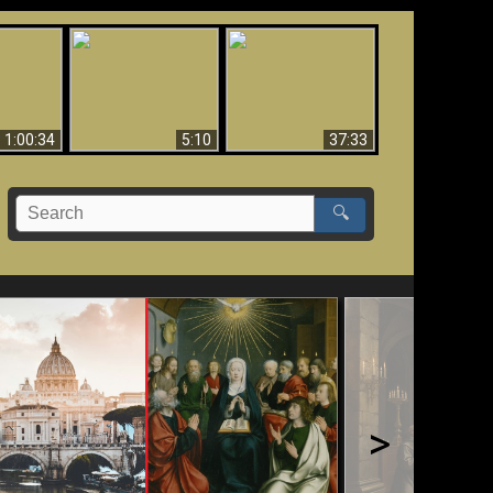
Sorprendente
bilità
La Bibbia insegna che
evidenza per Dio -
na:
in pochi sono salvati
Evidenza scientifica
o Biblico
per Dio
1:00:34
5:10
37:33
🔍
>