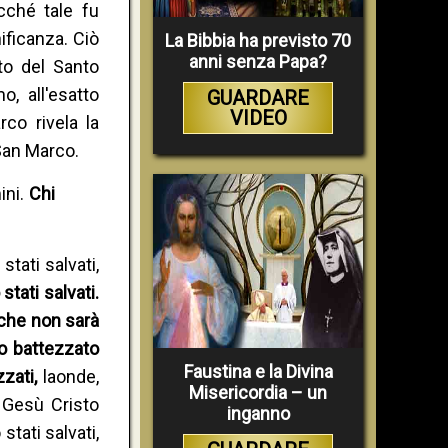
cché tale fu
ificanza. Ciò
La Bibbia ha previsto 70
anni senza Papa?
to del Santo
, all'esatto
GUARDARE
VIDEO
co rivela la
 San Marco.
ini.
Chi
stati salvati,
tati salvati.
 che non sarà
o battezzato
Faustina e la Divina
zzati,
laonde,
Misericordia – un
 Gesù Cristo
inganno
stati salvati,