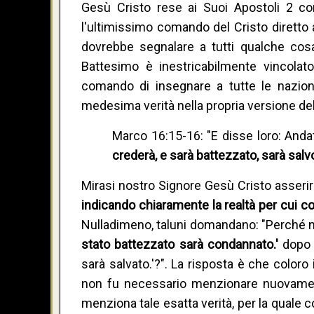
Gesù Cristo rese ai Suoi Apostoli 2 co
l'ultimissimo comando del Cristo diretto 
dovrebbe segnalare a tutti qualche cos
Battesimo è inestricabilmente vincolat
comando di insegnare a tutte le nazion
medesima verità nella propria versione del
Marco 16:15-16: "E disse loro: Anda
crederà, e sarà battezzato, sarà salv
Mirasi nostro Signore Gesù Cristo asseri
indicando chiaramente la realtà per cui col
Nulladimeno, taluni domandano: "Perché no
stato battezzato sarà condannato.'
dopo 
sarà salvato.'?". La risposta è che color
non fu necessario menzionare nuovamen
menziona tale esatta verità, per la quale c