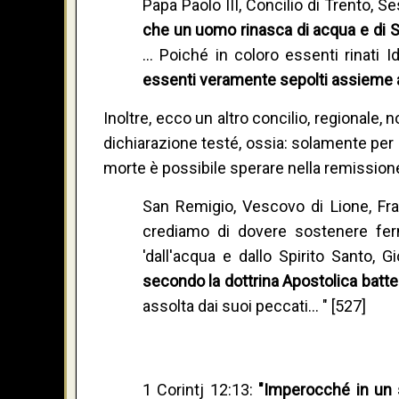
Papa Paolo III, Concilio di Trento, S
che un uomo rinasca di acqua e di Spi
… Poiché in coloro essenti rinati Id
essenti veramente sepolti assieme al
Inoltre, ecco un altro concilio, regionale
dichiarazione testé, ossia: solamente p
morte è possibile sperare nella remissione
San Remigio, Vescovo di Lione, Fran
crediamo di dovere sostenere f
'dall'acqua e dallo Spirito Santo, 
secondo la dottrina Apostolica batte
assolta dai suoi peccati… " [527]
1 Corintj 12:13:
"Imperocché in un s