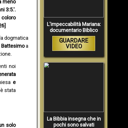
 a meno
i 3:5.'.
 coloro
L'impeccabilità Mariana:
26]
documentario Biblico
lla dogmatica
GUARDARE
o Battesimo
a
VIDEO
zione.
nti noi
generata
Chiesa
e
è stata
La Bibbia insegna che in
pochi sono salvati
un solo