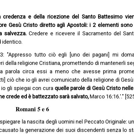
a credenza e della ricezione del Santo Battesimo vie
re Gesù Cristo diretto agli Apostoli: i 2 elementi son
la salvezza.
Credere e ricevere il Sacramento del San
 identico.
3: "Appresso tutto ciò egli [uno dei pagani] mi dom
eri della religione Cristiana, promettendo di mantenerli seg
 una parola circa essi a meno che avesse prima prom
tti] ciò che io gli avrei comunicato della religione di Gesù
io gli spiegai con cura
quelle parole di Gesù Cristo nelle
 che crede ed è battezzato sarà salvato,
Marco 16:16.'." [52
Romani 5 e 6
spiegare la nascita degli uomini nel Peccato Originale: un 
usato la generazione dei suoi discendenti senza lo sta