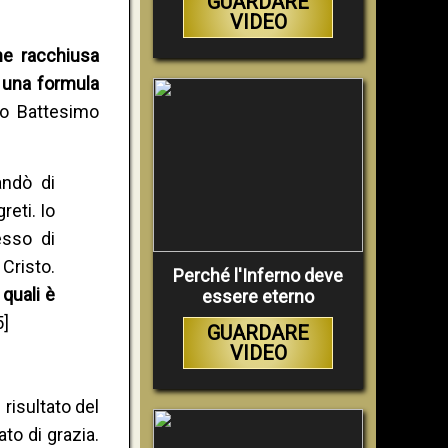
GUARDARE
VIDEO
ne racchiusa
o una formula
to Battesimo
andò di
reti. Io
esso di
 Cristo.
Perché l'Inferno deve
 quali è
essere eterno
5]
GUARDARE
VIDEO
risultato del
to di grazia.