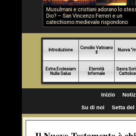
Musulmani e cristiani adorano lo stes
Dio? – San Vincenzo Ferreri e un
catechismo medievale rispondono
Concilio Vaticano
Introduzione
Nuova "m
II
Extra Ecclesiam
Eternità
Sacra Scri
Nulla Salus
Infernale
Cattolic
Inizio
Notiz
Su di noi
Setta del 
Il Nuovo Testamento è chi