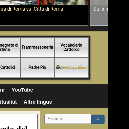
sa di Roma vs. Città di Roma
Sulla morte di 
segreto di
Vocabolario
Frammassoneria
atima
Cattolico
 Cattolici
Padre Pio
ni
YouTube
itualità
Altre lingue
🔍
ento del