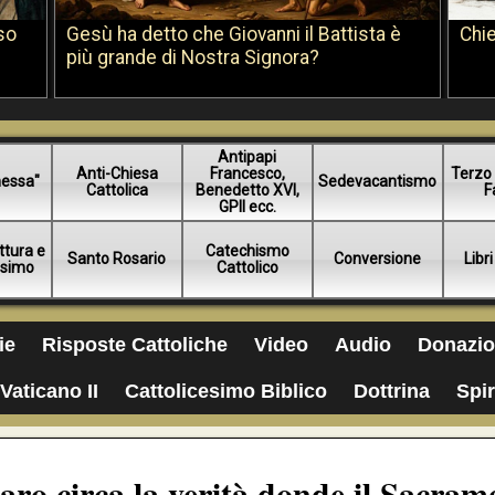
so
Gesù ha detto che Giovanni il Battista è
Chie
più grande di Nostra Signora?
Antipapi
Anti-Chiesa
Francesco,
Terzo 
essa"
Sedevacantismo
Cattolica
Benedetto XVI,
F
GPII ecc.
ttura e
Catechismo
Santo Rosario
Conversione
Libri
esimo
Cattolico
ie
Risposte Cattoliche
Video
Audio
Donazio
Vaticano II
Cattolicesimo Biblico
Dottrina
Spir
aro circa la verità donde il Sacram