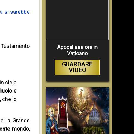
sa si sarebbe
vo Testamento
Apocalisse ora in
Vaticano
GUARDARE
VIDEO
in cielo
liuolo e
, che io
me la Grande
esente mondo,