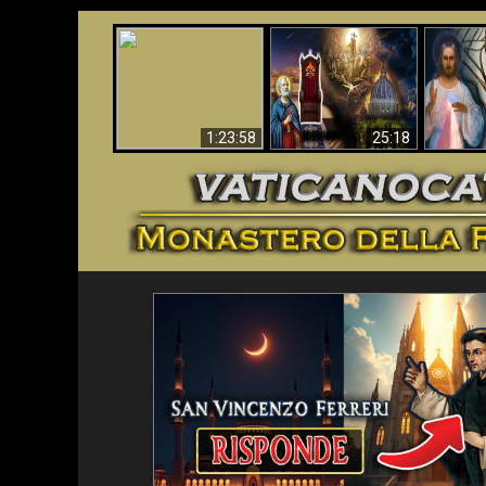
Faustina
Apocalisse ora in
La Bibbia ha previsto
Miseri
Vaticano
70 anni senza Papa?
i
1:23:58
25:18
<