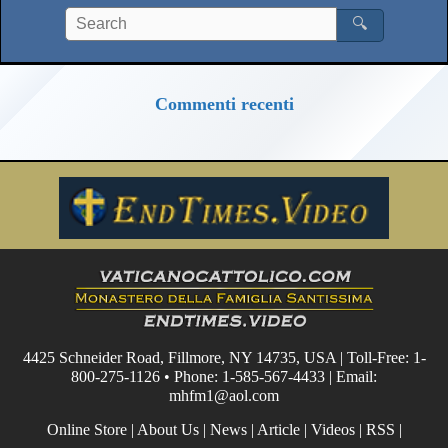
🔍
Commenti recenti
4425 Schneider Road, Fillmore, NY 14735, USA | Toll-Free: 1-
800-275-1126 • Phone: 1-585-567-4433 | Email:
mhfm1@aol.com
Online Store
|
About Us
|
News
|
Article
|
Videos
|
RSS
|