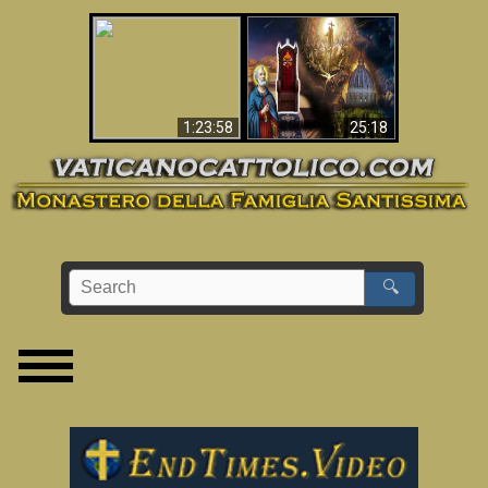
Apocalisse ora in
La Bibbia ha previsto
Vaticano
70 anni senza Papa?
1:23:58
25:18
🔍