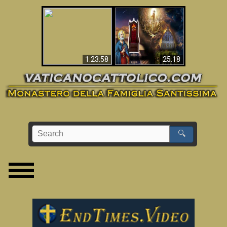
Apocalisse ora in
La Bibbia ha previsto
Vaticano
70 anni senza Papa?
1:23:58
25:18
🔍