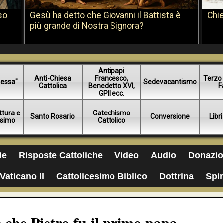
so
Gesù ha detto che Giovanni il Battista è
Chie
più grande di Nostra Signora?
Antipapi
Anti-Chiesa
Francesco,
Terzo 
essa"
Sedevacantismo
Cattolica
Benedetto XVI,
F
GPII ecc.
ttura e
Catechismo
Santo Rosario
Conversione
Libri
esimo
Cattolico
ie
Risposte Cattoliche
Video
Audio
Donazio
Vaticano II
Cattolicesimo Biblico
Dottrina
Spir
che Pietro fu il primo papa