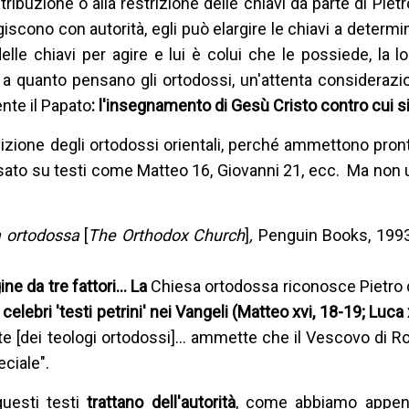
tribuzione o alla restrizione delle chiavi da parte di Piet
 agiscono con autorità, egli può elargire le chiavi a deter
le chiavi per agire e lui è colui che le possiede, la lo
 a quanto pensano gli ortodossi, un'attenta considerazi
nte il Papato
: l'insegnamento di Gesù Cristo contro cui si
sizione degli ortodossi orientali, perché ammettono pr
sato su testi come Matteo 16, Giovanni 21, ecc. Ma non 
a ortodossa
[
The Orthodox Church
]
,
Penguin Books, 1993
ine da tre fattori… La
Chiesa ortodossa riconosce Pietro 
celebri 'testi petrini' nei Vangeli (Matteo xvi, 18-19; Luca x
te [dei teologi ortodossi]... ammette che il Vescovo di R
ciale".
uesti testi
trattano dell'autorità
, come abbiamo appen