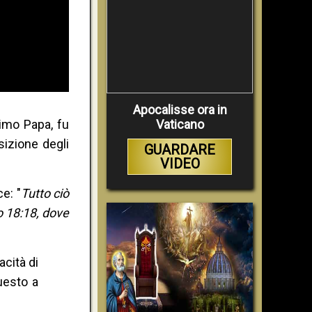
Apocalisse ora in
rimo Papa, fu
Vaticano
sizione degli
GUARDARE
VIDEO
e: "
Tutto ciò
 18:18, dove
acità di
uesto a