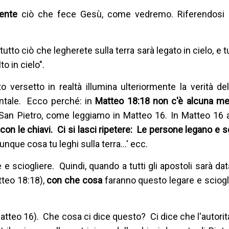
mente
ciò che fece Gesù, come vedremo. Riferendosi a
tutto ciò che legherete sulla terra sarà legato in cielo, e t
to in cielo".
o versetto in realtà illumina ulteriormente la verità de
entale. Ecco perché: in
Matteo 18:18 non c'è alcuna me
San Pietro, come leggiamo in Matteo 16. In Matteo 16
o
con le chiavi. Ci si lasci ripetere: Le persone legano e 
lunque cosa tu leghi sulla terra...' ecc.
e e sciogliere. Quindi, quando a tutti gli apostoli sarà data
tteo 18:18),
con che cosa
faranno questo legare e sciog
atteo 16). Che cosa ci dice questo? Ci dice che l'autorità 