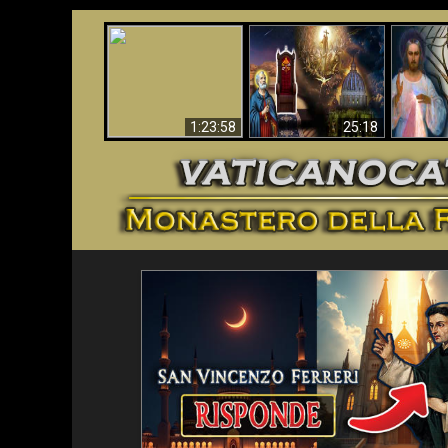
Faustina
Apocalisse ora in
La Bibbia ha previsto
Miseri
Vaticano
70 anni senza Papa?
i
1:23:58
25:18
<