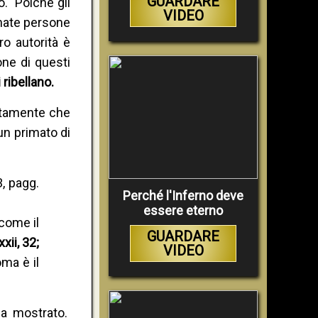
GUARDARE
ro. Poiché gli
VIDEO
minate persone
ro autorità è
one di questi
 ribellano.
ontamente che
un primato di
, pagg.
Perché l'Inferno deve
essere eterno
come il
GUARDARE
xii, 32;
VIDEO
oma è il
a mostrato.