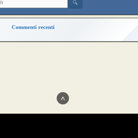
🔍
Commenti recenti
^