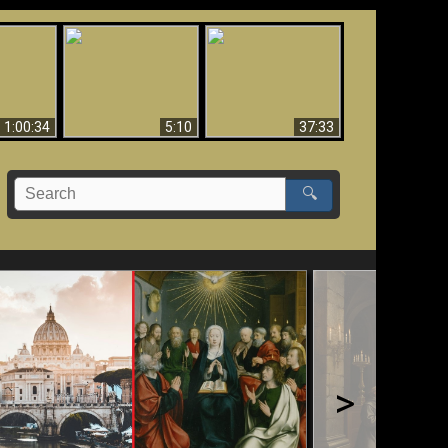
Sorprendente
bilità
La Bibbia insegna che
evidenza per Dio -
na:
in pochi sono salvati
Evidenza scientifica
o Biblico
per Dio
1:00:34
5:10
37:33
🔍
>