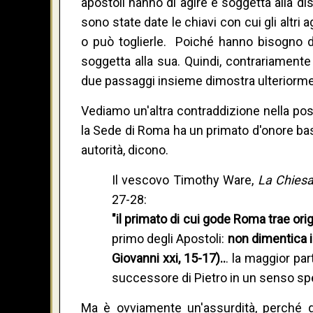
apostoli hanno di agire è soggetta alla dis
sono state date le chiavi con cui gli altri
o può toglierle. Poiché hanno bisogno del
soggetta alla sua. Quindi, contrariamente
due passaggi insieme dimostra ulteriorme
Vediamo un'altra contraddizione nella po
la Sede di Roma ha un primato d'onore ba
autorità, dicono.
Il vescovo Timothy Ware,
La Chies
27-28:
"il primato di cui gode Roma trae orig
primo degli Apostoli:
non dimentica i 
Giovanni xxi, 15-17)..
. la maggior par
successore di Pietro in un senso spe
Ma è ovviamente un'assurdità, perché q