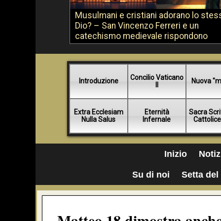
Musulmani e cristiani adorano lo stes
Dio? – San Vincenzo Ferreri e un
catechismo medievale rispondono
Concilio Vaticano
Introduzione
Nuova "m
II
Extra Ecclesiam
Eternità
Sacra Scri
Nulla Salus
Infernale
Cattolic
Inizio
Notiz
Su di noi
Setta del 
Matteo 18 dimostra anche 