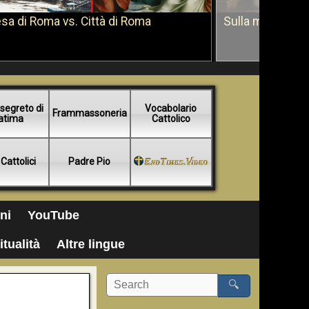
sa di Roma vs. Città di Roma
Sulla morte di 
segreto di
Vocabolario
Frammassoneria
atima
Cattolico
 Cattolici
Padre Pio
ni
YouTube
itualità
Altre lingue
🔍