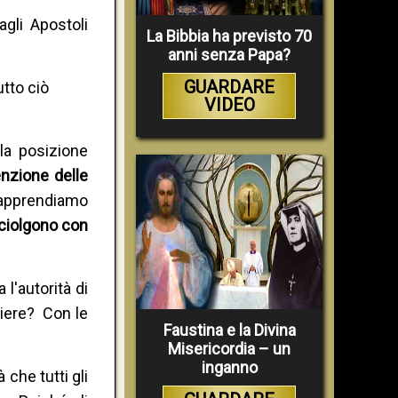
gli Apostoli
La Bibbia ha previsto 70
anni senza Papa?
GUARDARE
utto ciò
VIDEO
lla posizione
nzione delle
 apprendiamo
sciolgono con
 l'autorità di
liere? Con le
Faustina e la Divina
Misericordia – un
inganno
che tutti gli