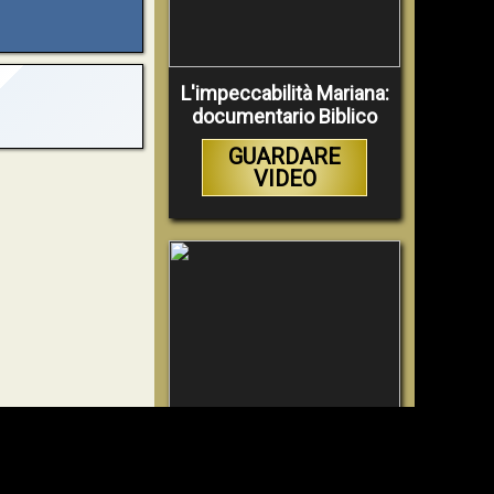
L'impeccabilità Mariana:
documentario Biblico
GUARDARE
VIDEO
La Bibbia insegna che in
pochi sono salvati