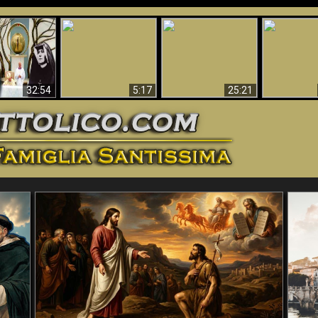
La straordinaria e
 e la Divina
miracolosa
L'impecca
Perché l'Inferno deve
cordia – un
immagine della
Maria
essere eterno
nganno
Madonna di
documentari
Guadalupa
32:54
5:17
25:21