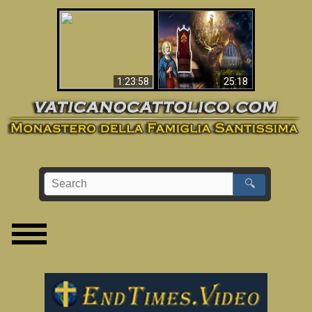
Apocalisse ora in
La Bibbia ha previsto
Vaticano
70 anni senza Papa?
1:23:58
25:18
🔍