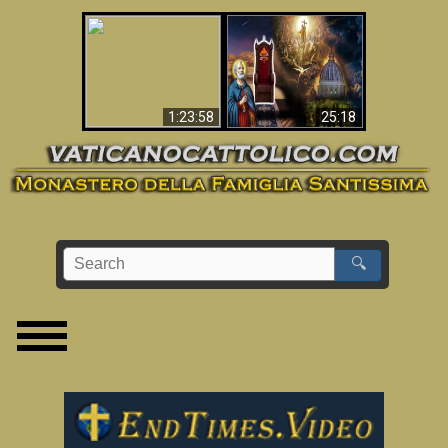
Apocalisse ora in
La Bibbia ha previsto
Vaticano
70 anni senza Papa?
1:23:58
25:18
🔍